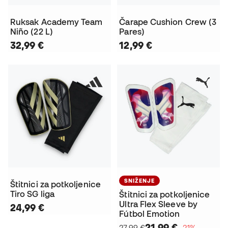
Ruksak Academy Team
Čarape Cushion Crew (3
Niño (22 L)
Pares)
32,99 €
12,99 €
SNIŽENJE
Štitnici za potkoljenice
Tiro SG liga
Štitnici za potkoljenice
Ultra Flex Sleeve by
24,99 €
Fútbol Emotion
21,99 €
27,99 €
−21%