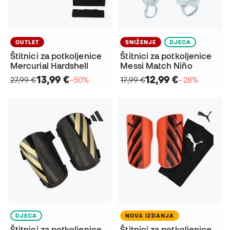
OUTLET
SNIŽENJE
DJECA
Štitnici za potkoljenice
Štitnici za potkoljenice
Mercurial Hardshell
Messi Match Niño
13,99 €
12,99 €
27,99 €
−50%
17,99 €
−28%
DJECA
NOVA IZDANJA
Štitnici za potkoljenice
Štitnici za potkoljenice