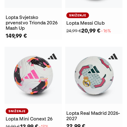
SNIŽENJE
Lopta Svjetsko
prvenstvo Trionda 2026
Lopta Messi Club
Mash Up
20,99 €
24,99 €
−16%
149,99 €
SNIŽENJE
Lopta Real Madrid 2026-
2027
Lopta Mini Conext 26
22,99 €
12,99 €
14,99 €
−13%