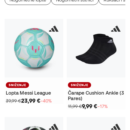
SNIŽENJE
SNIŽENJE
Lopta Messi League
Čarape Cushion Ankle (3
Pares)
23,99 €
39,99 €
−40%
9,99 €
11,99 €
−17%