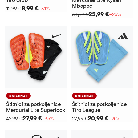
Mbappé
8,99 €
12,99 €
−31%
25,99 €
34,99 €
−26%
SNIŽENJE
SNIŽENJE
Štitnici za potkoljenice
Štitnici za potkoljenice
Mercurial Lite Superlock
Tiro League
27,99 €
20,99 €
42,99 €
−35%
27,99 €
−25%