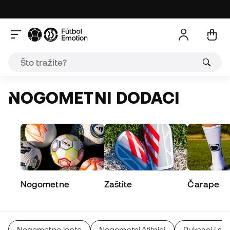
NOGOMETNI DODACI
Nogometne
Zaštite
Čarape
Nogometne lopte
Nogometni štitnici
Ruksaci i sp