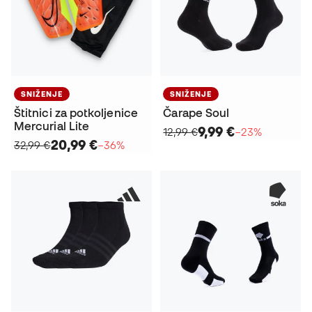
SNIŽENJE
SNIŽENJE
Štitnici za potkoljenice
Čarape Soul
Mercurial Lite
9,99 €
12,99 €
−23%
20,99 €
32,99 €
−36%