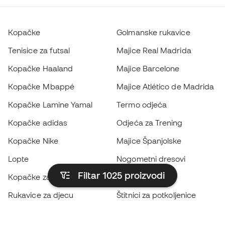
Kopačke
Golmanske rukavice
Tenisice za futsal
Majice Real Madrida
Kopačke Haaland
Majice Barcelone
Kopačke Mbappé
Majice Atlético de Madrida
Kopačke Lamine Yamal
Termo odjeća
Kopačke adidas
Odjeća za Trening
Kopačke Nike
Majice Španjolske
Lopte
Nogometni dresovi
Filtar 1025
proizvodi
Kopačke za djecu
Kabanice
Rukavice za djecu
Štitnici za potkoljenice
Kopačke za djecu
Vratarska odjeća