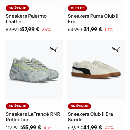
SNIŽENJE
OUTLET
Sneakers Palermo
Sneakers Puma Club Ii
Leather
Era
57,99 €
31,99 €
89,99 €
−36%
64,99 €
−51%
SNIŽENJE
SNIŽENJE
Sneakers LaFrancé RNR
Sneakers Club II Era
Reflection
Suede
65,99 €
41,99 €
119,99 €
−45%
69,99 €
−40%