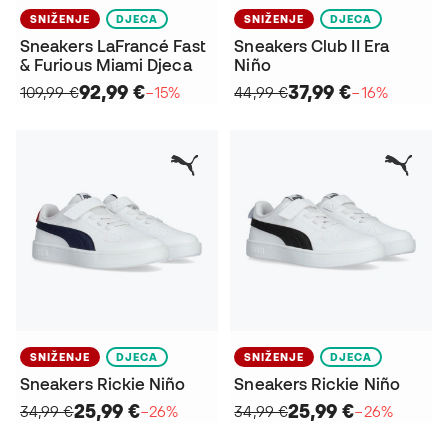
SNIŽENJE
DJECA
SNIŽENJE
DJECA
Sneakers LaFrancé Fast
Sneakers Club II Era
& Furious Miami Djeca
Niño
92,99 €
37,99 €
109,99 €
−15%
44,99 €
−16%
SNIŽENJE
DJECA
SNIŽENJE
DJECA
Sneakers Rickie Niño
Sneakers Rickie Niño
25,99 €
25,99 €
34,99 €
−26%
34,99 €
−26%