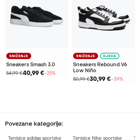
SNIŽENJE
SNIŽENJE
DJECA
Sneakers Smash 3.0
Sneakers Rebound V6
Low Niño
40,99 €
54,99 €
−25%
30,99 €
50,99 €
−39%
Povezane kategorije:
Tenisice adidas sportske
Tenisice Nike sportske
Te