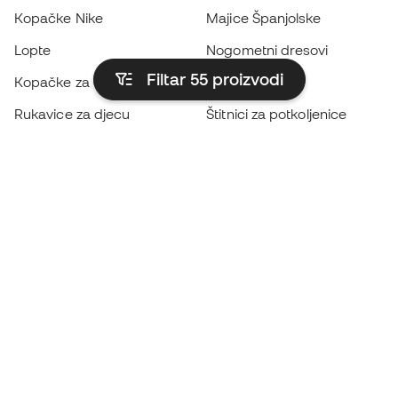
Kopačke Nike
Majice Španjolske
Lopte
Nogometni dresovi
Filtar 55
proizvodi
Kopačke za djecu
Kabanice
Rukavice za djecu
Štitnici za potkoljenice
Kopačke za djecu
Vratarska odjeća
Odjeća za djecu
Black Friday
Postanite
Member sada
Zaradite bodove i uštedite na kupnji
Prioritetni pristup ekskluzivnim proizvodima