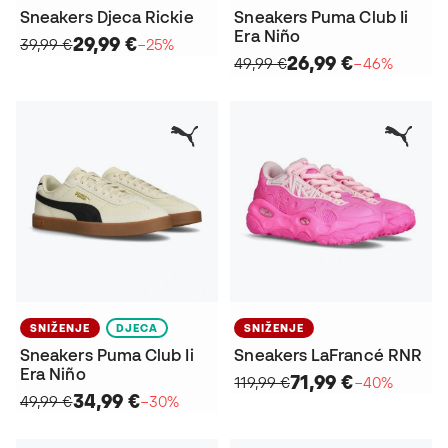
Sneakers Djeca Rickie
Sneakers Puma Club Ii
Era Niño
29,99 €
39,99 €
−25%
26,99 €
49,99 €
−46%
SNIŽENJE
DJECA
SNIŽENJE
Sneakers Puma Club Ii
Sneakers LaFrancé RNR
Era Niño
71,99 €
119,99 €
−40%
34,99 €
49,99 €
−30%