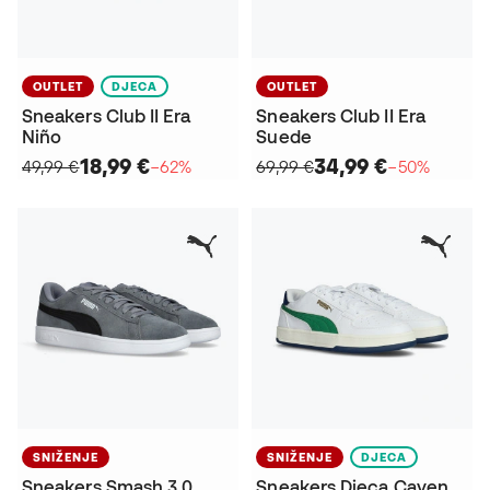
OUTLET
DJECA
OUTLET
Sneakers Club II Era
Sneakers Club II Era
Niño
Suede
18,99 €
34,99 €
49,99 €
−62%
69,99 €
−50%
SNIŽENJE
SNIŽENJE
DJECA
Sneakers Smash 3.0
Sneakers Djeca Caven