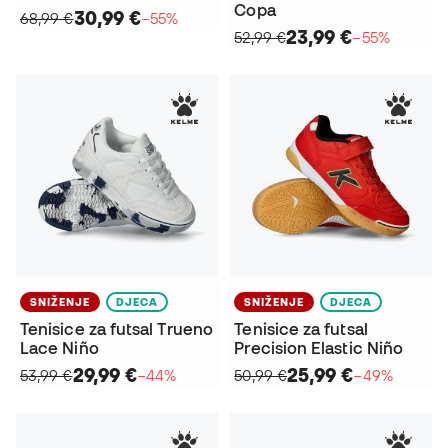
Copa
30,99 €
68,99 €
−55%
23,99 €
52,99 €
−55%
SNIŽENJE
DJECA
SNIŽENJE
DJECA
Tenisice za futsal Trueno
Tenisice za futsal
Lace Niño
Precision Elastic Niño
29,99 €
25,99 €
53,99 €
−44%
50,99 €
−49%