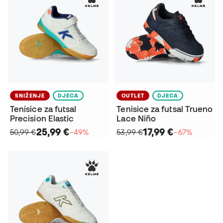
SNIŽENJE
DJECA
OUTLET
DJECA
Tenisice za futsal
Tenisice za futsal Trueno
Precision Elastic
Lace Niño
25,99 €
17,99 €
50,99 €
−49%
53,99 €
−67%