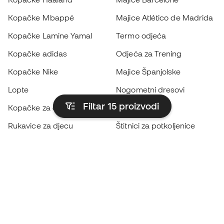
Kopačke Mbappé
Majice Atlético de Madrida
Kopačke Lamine Yamal
Termo odjeća
Kopačke adidas
Odjeća za Trening
Kopačke Nike
Majice Španjolske
Lopte
Nogometni dresovi
Filtar 15
proizvodi
Kopačke za djecu
Kabanice
Rukavice za djecu
Štitnici za potkoljenice
Kopačke za djecu
Vratarska odjeća
Odjeća za djecu
Black Friday
Postanite