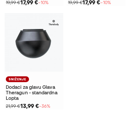
17,99 €
17,99 €
19,99 €
−10%
19,99 €
−10%
SNIŽENJE
Dodaci za glavu Glava
Theragun - standardna
Lopta
13,99 €
21,99 €
−36%