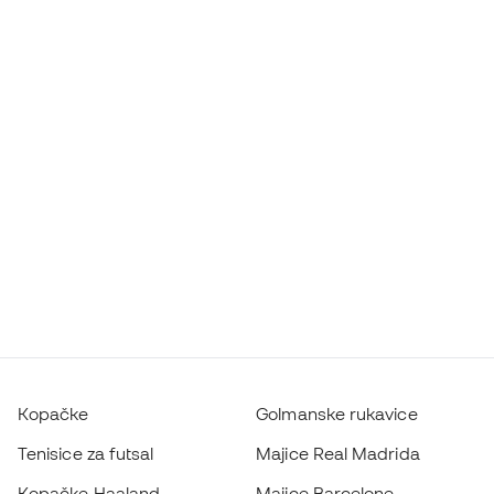
Kopačke
Golmanske rukavice
Tenisice za futsal
Majice Real Madrida
Kopačke Haaland
Majice Barcelone