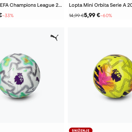
Lopta Mini UEFA Champions League 2025-2026 Final
Lopta Mini Orbita Serie A 
€
5,99 €
−33%
14,99 €
−60%
SNIŽENJE