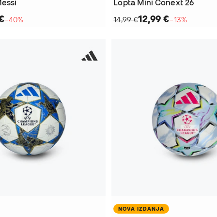
Messi
Lopta Mini Conext 26
€
12,99 €
−40%
14,99 €
−13%
NOVA IZDANJA