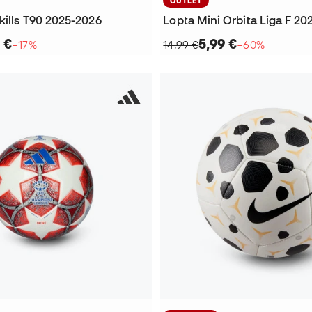
OUTLET
kills T90 2025-2026
Lopta Mini Orbita Liga F 20
 €
5,99 €
−17%
14,99 €
−60%