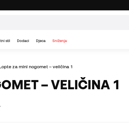
tni stil
Dodaci
Djeca
Sniženja
Lopte za mini nogomet – veličina 1
GOMET – VELIČINA 1
.