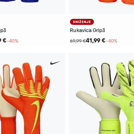
SNIŽENJE
ip3
Rukavica Grip3
9 €
41,99 €
−40%
69,99 €
−40%