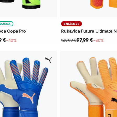
DJECA
SNIŽENJE
eca Copa Pro
Rukavica Future Ultimate 
9 €
97,99 €
−40%
139,99 €
−30%