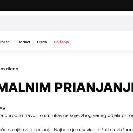
tni stil
Dodaci
Djeca
Sniženja
em dlana
SIMALNIM PRIANJAN
AVI
a prirodnu travu. To su rukavice koje, zbog većeg udjela prirodn
če na njihovo prianjanje. Najbolje je rukavice držati na vlažn