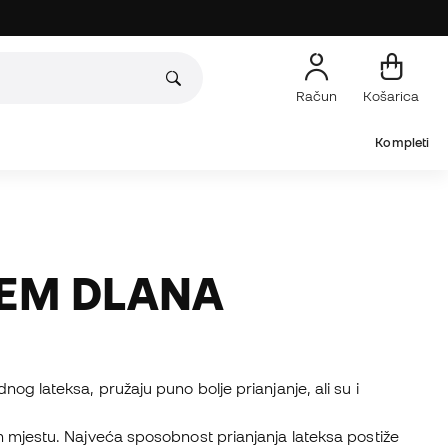
Račun
Košarica
Kompleti
JEM DLANA
og lateksa, pružaju puno bolje prianjanje, ali su i
om mjestu. Najveća sposobnost prianjanja lateksa postiže