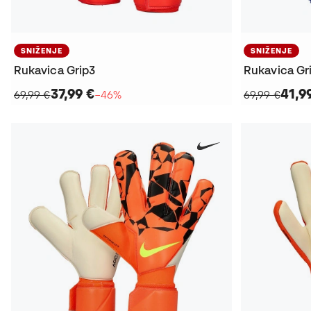
SNIŽENJE
SNIŽENJE
Rukavica Grip3
Rukavica Gr
37,99 €
41,9
69,99 €
−46%
69,99 €