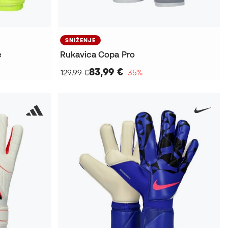
SNIŽENJE
e
Rukavica Copa Pro
83,99 €
129,99 €
−35%