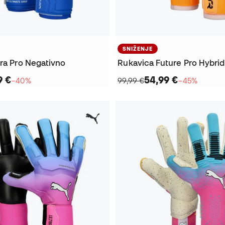
SNIŽENJE
tra Pro Negativno
Rukavica Future Pro Hybrid
9 €
54,99 €
−40%
99,99 €
−45%