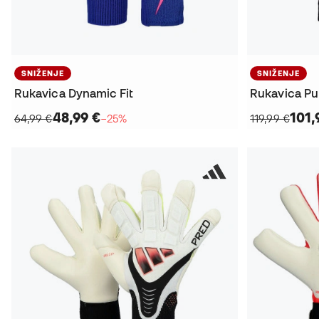
SNIŽENJE
SNIŽENJE
Rukavica Dynamic Fit
Rukavica Pu
48,99 €
101,
64,99 €
−25%
119,99 €