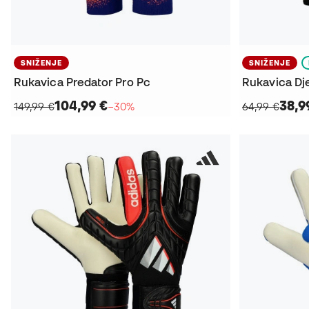
SNIŽENJE
SNIŽENJE
Rukavica Predator Pro Pc
Rukavica Dj
104,99 €
38,9
149,99 €
−30%
64,99 €