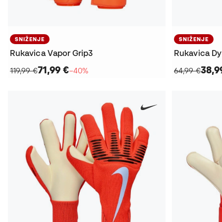
SNIŽENJE
SNIŽENJE
Rukavica Vapor Grip3
Rukavica Dy
71,99 €
38,9
119,99 €
−40%
64,99 €