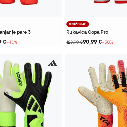
SNIŽENJE
anjanje pare 3
Rukavica Copa Pro
9 €
90,99 €
−40%
129,99 €
−30%