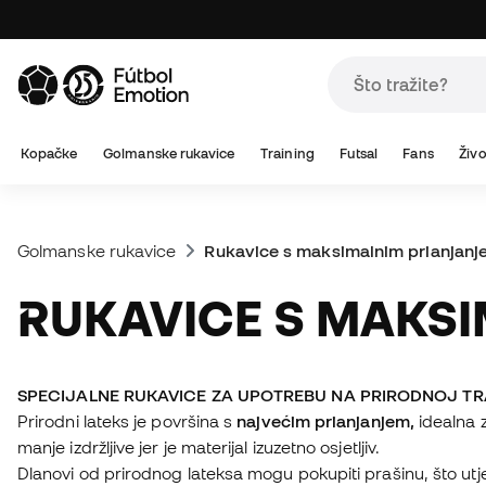
Kopačke
Golmanske rukavice
Training
Futsal
Fans
Živo
Golmanske rukavice
Rukavice s maksimalnim prianjanj
RUKAVICE S MAK
SPECIJALNE RUKAVICE ZA UPOTREBU NA PRIRODNOJ TR
Prirodni lateks je površina s
najvećim prianjanjem,
idealna z
manje izdržljive jer je materijal izuzetno osjetljiv.
Dlanovi od prirodnog lateksa mogu pokupiti prašinu, što utje