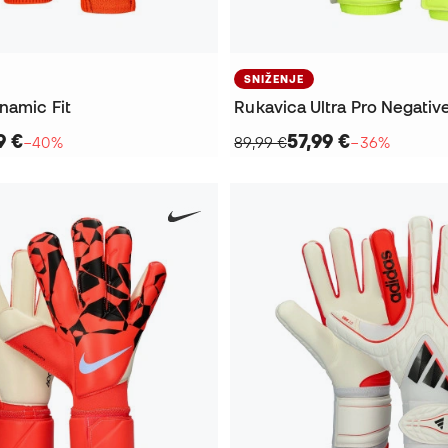
SNIŽENJE
namic Fit
Rukavica Ultra Pro Negativ
9 €
57,99 €
−40%
89,99 €
−36%