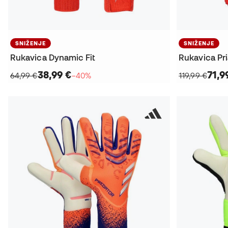
SNIŽENJE
SNIŽENJE
Rukavica Dynamic Fit
Rukavica Pri
38,99 €
71,9
64,99 €
−40%
119,99 €