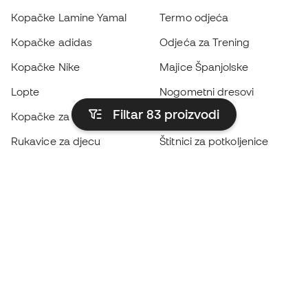
Kopačke Lamine Yamal
Termo odjeća
Kopačke adidas
Odjeća za Trening
Kopačke Nike
Majice Španjolske
Lopte
Nogometni dresovi
Filtar 83
proizvodi
Kopačke za djecu
Kabanice
Rukavice za djecu
Štitnici za potkoljenice
Kopačke za djecu
Vratarska odjeća
Odjeća za djecu
Black Friday
Postanite
Member sada