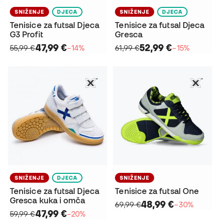
SNIŽENJE
DJECA
SNIŽENJE
DJECA
Tenisice za futsal Djeca
Tenisice za futsal Djeca
G3 Profit
Gresca
47,99 €
52,99 €
55,99 €
−14%
61,99 €
−15%
SNIŽENJE
DJECA
SNIŽENJE
Tenisice za futsal Djeca
Tenisice za futsal One
Gresca kuka i omča
48,99 €
69,99 €
−30%
47,99 €
59,99 €
−20%