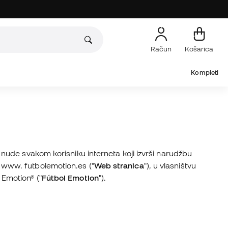
Račun
Košarica
Kompleti
se nude svakom korisniku interneta koji izvrši narudžbu
 www. futbolemotion.es ("
Web stranica
"), u vlasništvu
 Emotion® ("
Fútbol Emotion
").