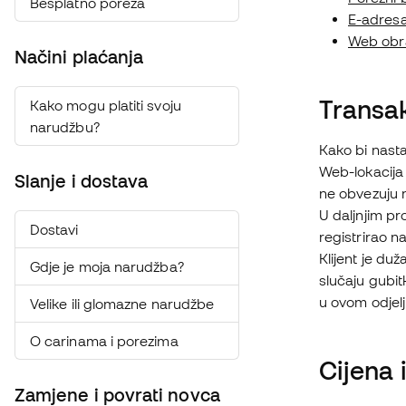
Besplatno poreza
E-adres
Web obr
Načini plaćanja
Transa
Kako mogu platiti svoju
narudžbu?
Kako bi nasta
Web-lokacija 
Slanje i dostava
ne obvezuju n
U daljnjim pr
Dostavi
registrirao n
Klijent je du
Gdje je moja narudžba?
slučaju gubit
u ovom odjelj
Velike ili glomazne narudžbe
O carinama i porezima
Cijena 
Zamjene i povrati novca