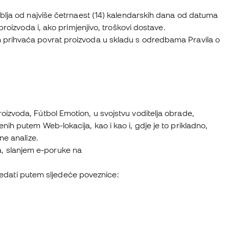
oblja od najviše četrnaest (14) kalendarskih dana od datuma
proizvoda i, ako primjenjivo, troškovi dostave.
 prihvaća povrat proizvoda u skladu s odredbama Pravila o
izvoda, Fútbol Emotion, u svojstvu voditelja obrade,
ih putem Web-lokacija, kao i kao i, gdje je to prikladno,
ne analize.
uga, slanjem e-poruke na
ogledati putem sljedeće poveznice: