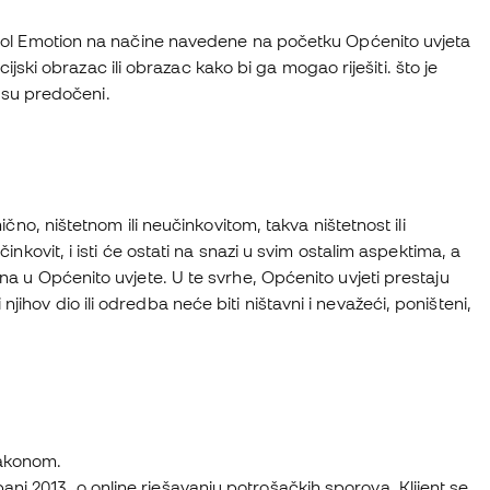
 Fútbol Emotion na načine navedene na početku Općenito uvjeta
ki obrazac ili obrazac kako bi ga mogao riješiti. što je
 su predočeni.
mično, ništetnom ili neučinkovitom, takva ništetnost ili
činkovit, i isti će ostati na snazi u svim ostalim aspektima, a
ena u Općenito uvjete. U te svrhe, Općenito uvjeti prestaju
jihov dio ili odredba neće biti ništavni i nevažeći, poništeni,
zakonom.
nj 2013. o online rješavanju potrošačkih sporova, Klijent se