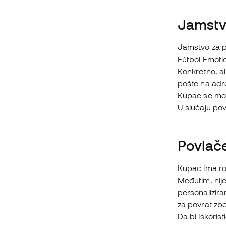
Jamst
Jamstvo za pr
Fútbol Emotio
Konkretno, ak
pošte na adre
Kupac se mor
U slučaju pov
Povlač
Kupac ima ro
Međutim, nije
personalizira
za povrat zbog
Da bi iskoris