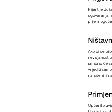
Klijent je du
ugovaranja, a
prije moguće
Ništav
Ako bi se bilo
nevaljanost ut
smatrat će se
vrijediti sam
narušeni ili n
Primjen
Općenito uvj
U skladu s čl