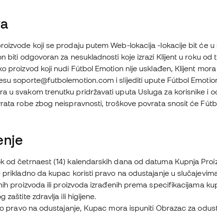
va
oizvode koji se prodaju putem Web-lokacija -lokacije bit će 
n biti odgovoran za nesukladnosti koje izrazi Klijent u roku od t
o proizvod koji nudi Fútbol Emotion nije usklađen, Klijent mora
su soporte@futbolemotion.com i slijediti upute Fútbol Emotio
a u svakom trenutku pridržavati uputa Usluga za korisnike i o
rata robe zbog neispravnosti, troškove povrata snosit će Fútb
enje
k od četrnaest (14) kalendarskih dana od datuma Kupnja Proizv
 prikladno da kupac koristi pravo na odustajanje u slučajevim
nih proizvoda ili proizvoda izrađenih prema specifikacijama ku
 zaštite zdravlja ili higijene.
tio pravo na odustajanje, Kupac mora ispuniti Obrazac za odusta