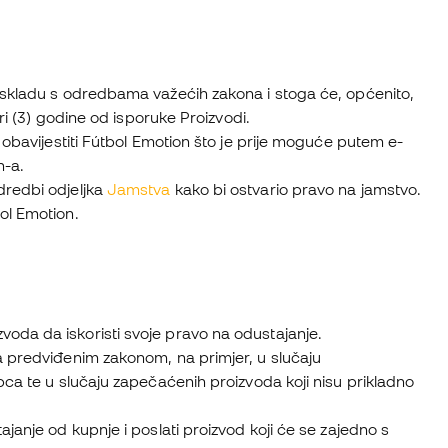
u skladu s odredbama važećih zakona i stoga će, općenito,
ri (3) godine od isporuke Proizvodi.
 obavijestiti Fútbol Emotion što je prije moguće putem e-
n-a.
dredbi odjeljka
Jamstva
kako bi ostvario pravo na jamstvo.
ol Emotion.
oda da iskoristi svoje pravo na odustajanje.
a predviđenim zakonom, na primjer, u slučaju
pca te u slučaju zapečaćenih proizvoda koji nisu prikladno
janje od kupnje i poslati proizvod koji će se zajedno s