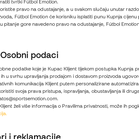
titi tvrtki Fútbol Emotion.
oristite pravo na odustajanje, a u svakom slučaju unutar razd
zvoda, Fútbol Emotion će korisniku isplatiti punu Kupnja cijenu 
u pitanje gore navedeno pravo na odustajanje, Fútbol Emotion
 Osobni podaci
bne podatke koje je Kupac Klijent tijekom postupka Kupnja pro
 ih u svrhu upravljanja prodajom i dostavom proizvoda ugovoren
ativnih komunikacija Klijent putem personalizirane automatizira
oristiti svoja prava pristupa, ispravljanja, obustavljanja ili dr
datos@sportsemotion.com.
Klijent želi više informacija o Pravilima privatnosti, može ih p
ija.
ri i reklamacije