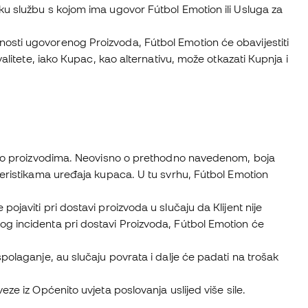
ku službu s kojom ima ugovor Fútbol Emotion ili Usluga za
osti ugovorenog Proizvoda, Fútbol Emotion će obavijestiti
valitete, iako Kupac, kao alternativu, može otkazati Kupnja i
ije o proizvodima. Neovisno o prethodno navedenom, boja
teristikama uređaja kupaca. U tu svrhu, Fútbol Emotion
javiti pri dostavi proizvoda u slučaju da Klijent nije
og incidenta pri dostavi Proizvoda, Fútbol Emotion će
polaganje, au slučaju povrata i dalje će padati na trošak
ze iz Općenito uvjeta poslovanja uslijed više sile.