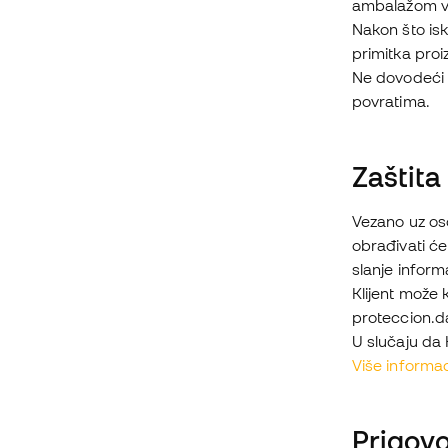
ambalažom vra
Nakon što isk
primitka proi
Ne dovodeći 
povratima.
Zaštita
Vezano uz oso
obrađivati će
slanje inform
Klijent može k
proteccion.
U slučaju da 
Više informac
Prigovo