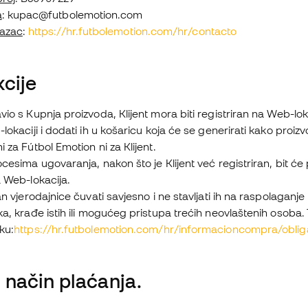
a
: kupac@futbolemotion.com
azac
:
https://hr.futbolemotion.com/hr/contacto
kcije
vio s Kupnja proizvoda, Klijent mora biti registriran na Web-lok
-lokaciji i dodati ih u košaricu koja će se generirati kako pro
i za Fútbol Emotion ni za Klijent.
ocesima ugovaranja, nakon što je Klijent već registriran, bit će
a Web-lokacija.
žan vjerodajnice čuvati savjesno i ne stavljati ih na raspolagan
ka, krađe istih ili mogućeg pristupa trećih neovlaštenih osoba
ku:
https://hr.futbolemotion.com/hr/informacioncompra/oblig
i način plaćanja.