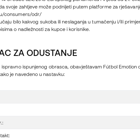
a svoje zahtjeve može podnijeti putem platforme za rješavanj
eu/consumers/odr/
slučaju bilo kakvog sukoba ili neslaganja u tumačenju i/ili prim
sima o nadležnosti za kupce i korisnike.
AC ZA ODUSTANJE
 ispravno ispunjenog obrasca, obavještavam Fútbol Emotion d
ako je navedeno u nastavku:
.:
takt: