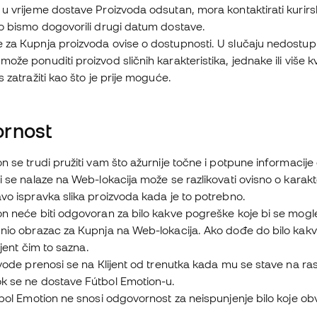
u vrijeme dostave Proizvoda odsutan, mora kontaktirati kurirs
ko bismo dogovorili drugi datum dostave.
 za Kupnja proizvoda ovise o dostupnosti. U slučaju nedostupn
ože ponuditi proizvod sličnih karakteristika, jednake ili više k
s zatražiti kao što je prije moguće.
ornost
n se trudi pružiti vam što ažurnije točne i potpune informac
i se nalaze na Web-lokacija može se razlikovati ovisno o karak
vo ispravka slika proizvoda kada je to potrebno.
n neće biti odgovoran za bilo kakve pogreške koje bi se mogle po
nio obrazac za Kupnja na Web-lokacija. Ako dođe do bilo kakv
lijent čim to sazna.
zvode prenosi se na Klijent od trenutka kada mu se stave na ras
k se ne dostave Fútbol Emotion-u.
tbol Emotion ne snosi odgovornost za neispunjenje bilo koje obve