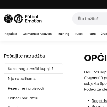
A
Kopačke
Golmanske rukavice
Training
Futsal
Fans
Živo
OPĆI
Pošaljite narudžbu
Kako mogu izvršiti kupnju?
Ovi Opći uvje
("
Klijent/i
") 
Nije na zalihama
subjekta Spor
Rezervirani proizvodi
Podaci za ide
Odbaci narudžbu
Registrir
Porezni 