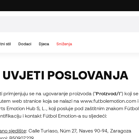
tni stil
Dodaci
Djeca
Sniženja
 UVJETI POSLOVANJA
ti primjenjuju se na ugovaranje proizvoda ("
Proizvod/i
") koji 
putem web stranice koja se nalazi na www.futbolemotion.com i
ts Emotion Hub S, L., koji posluje pod zaštitnim znakom Fútbol
ntifikaciju i kontakt Fútbol Emotion-a su sljedeći:
ano sjedište
: Calle Turiaso, Núm 27, Naves 90-94, Zaragoza
broj
: B50907229