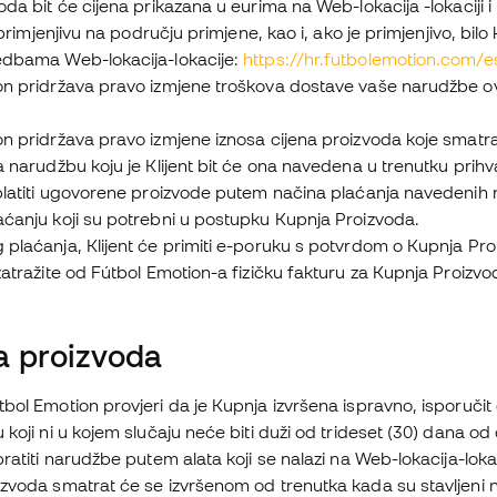
da bit će cijena prikazana u eurima na Web-lokacija -lokaciji i uk
bu primjenjivu na području primjene, kao i, ako je primjenjivo, 
edbama Web-lokacija-lokacije:
https://hr.futbolemotion.com/
on pridržava pravo izmjene troškova dostave vaše narudžbe ov
n pridržava pravo izmjene iznosa cijena proizvoda koje smatra
a narudžbu koju je Klijent bit će ona navedena u trenutku pri
platiti ugovorene proizvode putem načina plaćanja navedenih na w
aćanju koji su potrebni u postupku Kupnja Proizvoda.
 plaćanja, Klijent će primiti e-poruku s potvrdom o Kupnja Pr
zatražite od Fútbol Emotion-a fizičku fakturu za Kupnja Proizvo
a proizvoda
bol Emotion provjeri da je Kupnja izvršena ispravno, isporučit
 koji ni u kojem slučaju neće biti duži od trideset (30) dana
pratiti narudžbe putem alata koji se nalazi na Web-lokacija-lokac
zvoda smatrat će se izvršenom od trenutka kada su stavljeni n