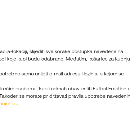
acija-lokaciji, slijediti sve korake postupka navedene na
izvodi koje kupi budu odabrano. Međutim, košarice za kupnju
 potrebno samo unijeti e-mail adresu i lozinku s kojom se
je trećim osobama, kao i odmah obavijestiti Fútbol Emotion u
. Također se morate pridržavati pravila upotrebe navedenih
aciones
.