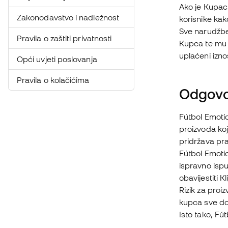
Ako je Kupac 
Zakonodavstvo i nadležnost
korisnike ka
Sve narudžbe
Pravila o zaštiti privatnosti
Kupca te mu m
uplaćeni izno
Opći uvjeti poslovanja
Pravila o kolačićima
Odgov
Fútbol Emotio
proizvoda koj
pridržava pra
Fútbol Emotio
ispravno ispu
obavijestiti K
Rizik za proi
kupca sve do
Isto tako, Fú