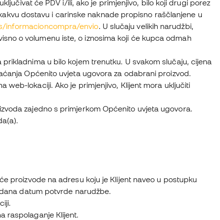
ljučivat će PDV i/ili, ako je primjenjivo, bilo koji drugi porez
bilo kakvu dostavu i carinske naknade propisno raščlanjene u
es/informacioncompra/envio
. U slučaju velikih narudžbi,
isno o volumenu iste, o iznosima koji će kupca odmah
 prikladnima u bilo kojem trenutku. U svakom slučaju, cijena
hvaćanja Općenito uvjeta ugovora za odabrani proizvod.
eb-lokaciji. Ako je primjenjivo, Klijent mora uključiti
oizvoda zajedno s primjerkom Općenito uvjeta ugovora.
da(a).
 će proizvode na adresu koju je Klijent naveo u postupku
 od dana datum potvrde narudžbe.
iji.
a raspolaganje Klijent.