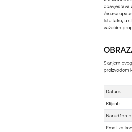
obavještava d
/ec.europa.
Isto tako, u 
važećim propi
OBRAZ
Slanjem ovog
proizvodom k
Datum:
Klijent:
Narudžba br
Email za kon