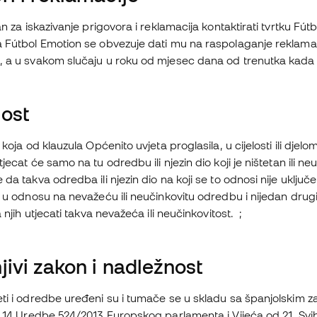
žan za iskazivanje prigovora i reklamacija kontaktirati tvrtku
 Fútbol Emotion se obvezuje dati mu na raspolaganje reklamacijs
, a u svakom slučaju u roku od mjesec dana od trenutka kada
nost
 koja od klauzula Općenito uvjeta proglasila, u cijelosti ili djelo
jecat će samo na tu odredbu ili njezin dio koji je ništetan ili neu
 da takva odredba ili njezin dio na koji se to odnosi nije uključ
o u odnosu na nevažeću ili neučinkovitu odredbu i nijedan drugi n
a njih utjecati takva nevažeća ili neučinkovitost. ;
jivi zakon i nadležnost
eti i odredbe uređeni su i tumače se u skladu sa španjolskim 
. 14 Uredbe 524/2013 Europskog parlamenta i Vijeća od 21. Sviba