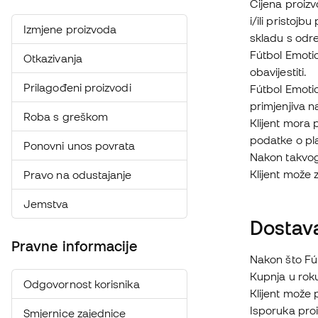
Cijena proizvo
i/ili pristoj
Izmjene proizvoda
skladu s odr
Fútbol Emoti
Otkazivanja
obavijestiti.
Prilagođeni proizvodi
Fútbol Emotio
primjenjiva n
Roba s greškom
Klijent mora 
podatke o pl
Ponovni unos povrata
Nakon takvog
Klijent može 
Pravo na odustajanje
Jemstva
Dostav
Pravne informacije
Nakon što Fút
Kupnja u roku
Odgovornost korisnika
Klijent može 
Isporuka proi
Smjernice zajednice