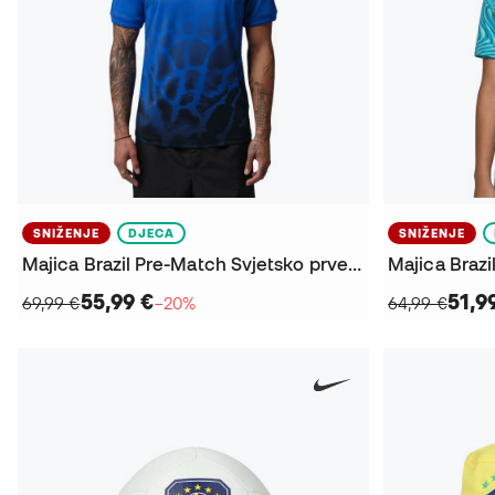
SNIŽENJE
DJECA
SNIŽENJE
Majica Brazil Pre-Match Svjetsko prvenstvo 2026
55,99 €
51,9
69,99 €
−20%
64,99 €