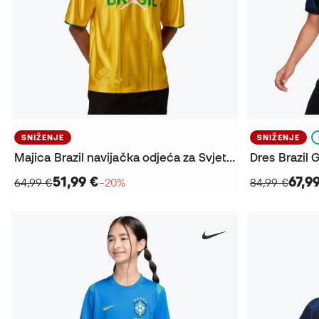
SNIŽENJE
SNIŽENJE
Majica Brazil navijačka odjeća za Svjetsko prvenstvo 2026
51,99 €
67,9
64,99 €
−20%
84,99 €