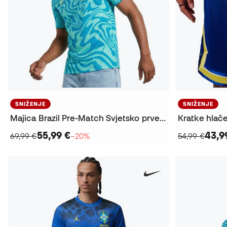
SNIŽENJE
SNIŽENJE
Majica Brazil Pre-Match Svjetsko prvenstvo 2026
55,99 €
43,9
69,99 €
−20%
54,99 €