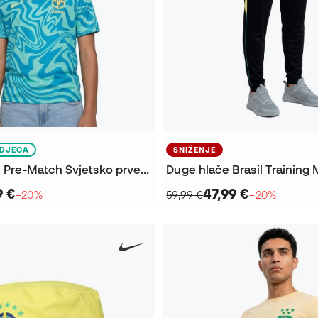
DJECA
SNIŽENJE
Majica Brazil Pre-Match Svjetsko prvenstvo 2026 Djeca
Duge hlače Brasil Training
9 €
47,99 €
−20%
59,99 €
−20%