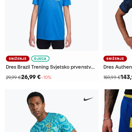
SNIŽENJE
DJECA
SNIŽENJE
Dres Brazil Trening Svjetsko prvenstvo 2026 Djeca
26,99 €
143,
29,99 €
−10%
159,99 €