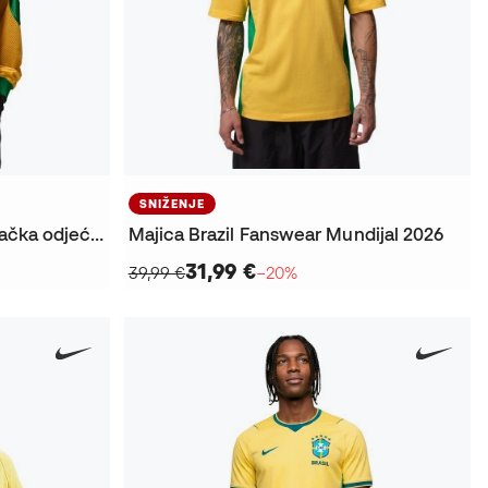
SNIŽENJE
Majica Brazil x Jordan navijačka odjeća za Svjetsko prvenstvo 2026
Majica Brazil Fanswear Mundijal 2026
31,99 €
39,99 €
−20%