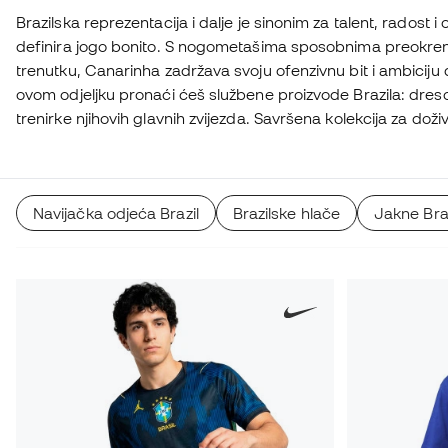
Brazilska reprezentacija i dalje je sinonim za talent, radost 
definira jogo bonito. S nogometašima sposobnima preokre
trenutku, Canarinha zadržava svoju ofenzivnu bit i ambiciju d
ovom odjeljku pronaći ćeš službene proizvode Brazila: dreso
trenirke njihovih glavnih zvijezda. Savršena kolekcija za doži
stilom i strašću koja krasi peterostruke svjetske prvake.
Navijačka odjeća Brazil
Brazilske hlače
Jakne Braz