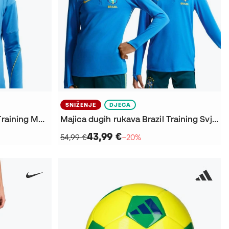
SNIŽENJE
DJECA
Majica dugih rukava Brazil Training Mundial 2026
Majica dugih rukava Brazil Training Svjetsko prvenstvo 2026 Djeca
43,99 €
54,99 €
−20%