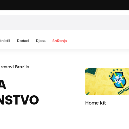
tni stil
Dodaci
Djeca
Sniženja
dresovi Brazila
NSTVO
Home kit