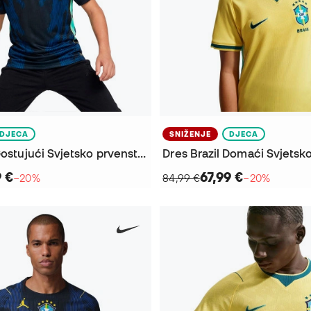
DJECA
SNIŽENJE
DJECA
Dres Brazil Gostujući Svjetsko prvenstvo 2026 Djeca
9 €
67,99 €
−20%
84,99 €
−20%