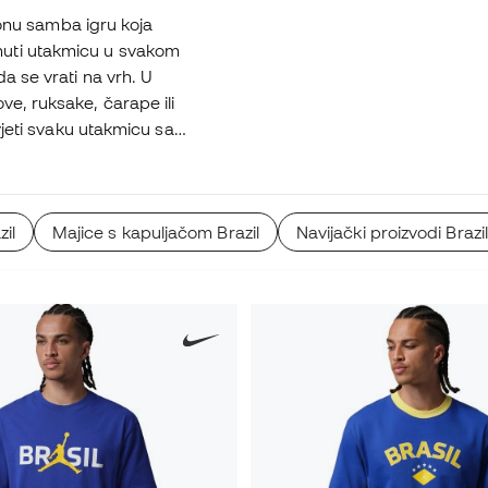
i onu samba igru koja
nuti utakmicu u svakom
a se vrati na vrh. U
ve, ruksake, čarape ili
vjeti svaku utakmicu sa
il
Majice s kapuljačom Brazil
Navijački proizvodi Brazil