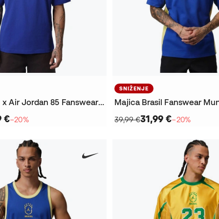
SNIŽENJE
Majica Brazil x Air Jordan 85 Fanswear Svjetsko prvenstvo 2026
Majica Brasil Fanswear Mun
9 €
31,99 €
−20%
39,99 €
−20%