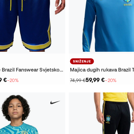
SNIŽENJE
Kratke hlače Brazil Fanswear Svjetsko prvenstvo 2026
9 €
59,99 €
−20%
74,99 €
−20%