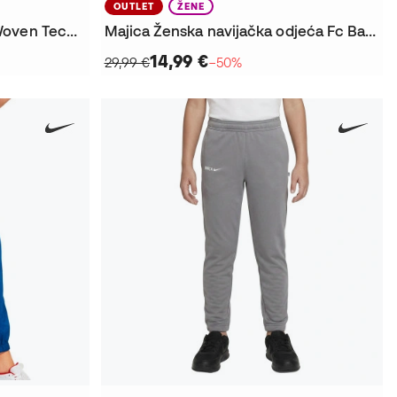
OUTLET
ŽENE
Duge hlače FC Barcelona Woven Tech Fanswear 2025-2026
Majica Ženska navijačka odjeća Fc Barcelone 2025. – 2026
14,99 €
29,99 €
−50%