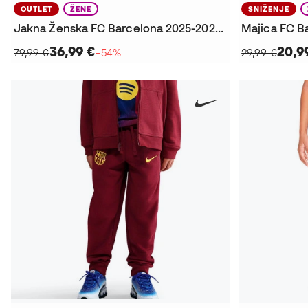
OUTLET
ŽENE
SNIŽENJE
Jakna Ženska FC Barcelona 2025-2026 Fanswear
36,99 €
20,9
79,99 €
−54%
29,99 €