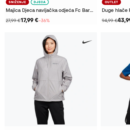
SNIŽENJE
DJECA
OUTLET
Majica Djeca navijačka odjeća Fc Barcelone 2025. – 2026
17,99 €
43,9
27,99 €
−36%
94,99 €