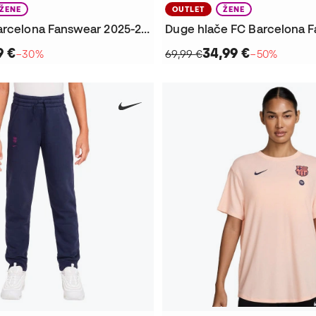
ŽENE
OUTLET
ŽENE
Majica FC Barcelona Fanswear 2025-2026 Žene
9 €
34,99 €
−30%
69,99 €
−50%