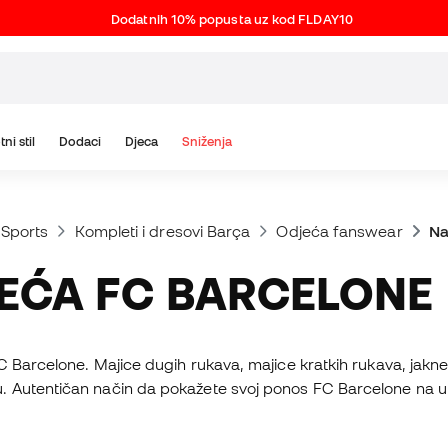
Dodatnih 10% popusta uz kod FLDAY10
tni stil
Dodaci
Djeca
Sniženja
 Sports
Kompleti i dresovi Barça
Odjeća fanswear
Na
JEĆA FC BARCELONE
Barcelone. Majice dugih rukava, majice kratkih rukava, jakne i 
Autentičan način da pokažete svoj ponos FC Barcelone na ulic