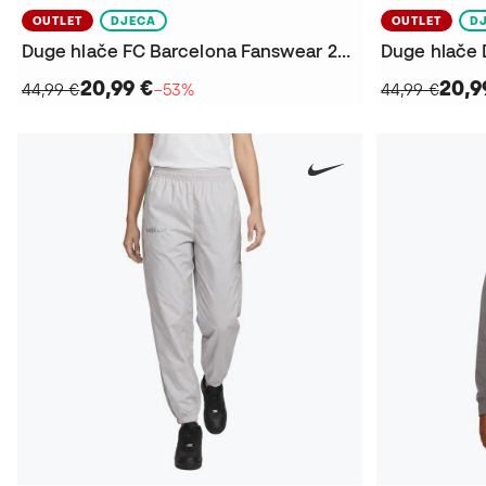
OUTLET
DJECA
OUTLET
D
Duge hlače FC Barcelona Fanswear 2025-2026 Niño
20,99 €
20,9
44,99 €
−53%
44,99 €