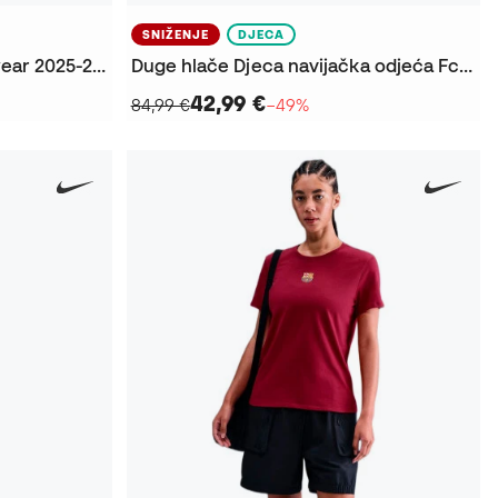
SNIŽENJE
DJECA
Majica FC Barcelona Fanswear 2025-2026
Duge hlače Djeca navijačka odjeća Fc Barcelone 2025. – 2026
42,99 €
84,99 €
−49%