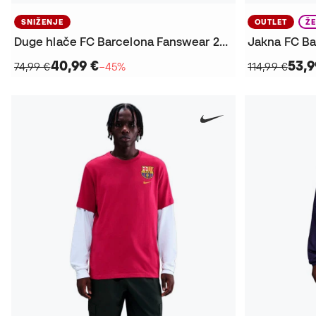
SNIŽENJE
OUTLET
Ž
Duge hlače FC Barcelona Fanswear 2025-2026
40,99 €
53,9
74,99 €
−45%
114,99 €