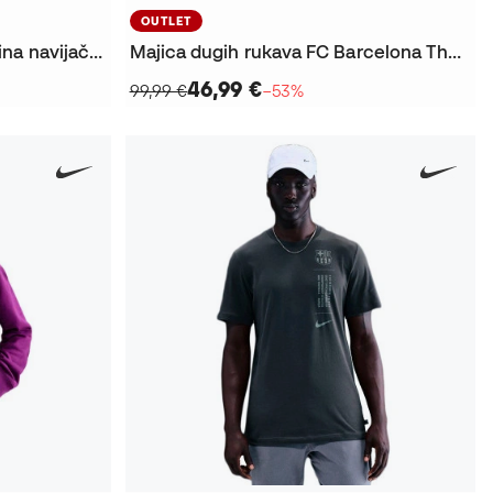
OUTLET
Majica Ženska FC Barcelonina navijačka odjeća 2025. – 2026
Majica dugih rukava FC Barcelona Therma-Fit Fanswear 2025-2026
46,99 €
99,99 €
−53%