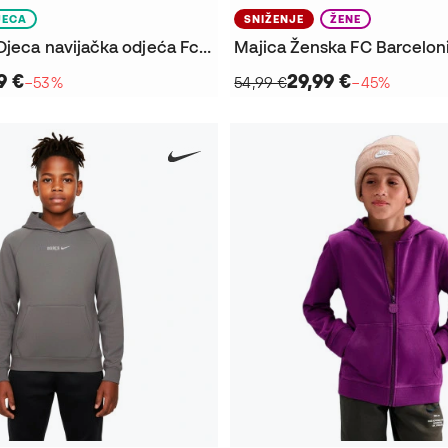
JECA
SNIŽENJE
ŽENE
Duge hlače Djeca navijačka odjeća Fc Barcelone 2025. – 2026
9 €
29,99 €
−53%
54,99 €
−45%