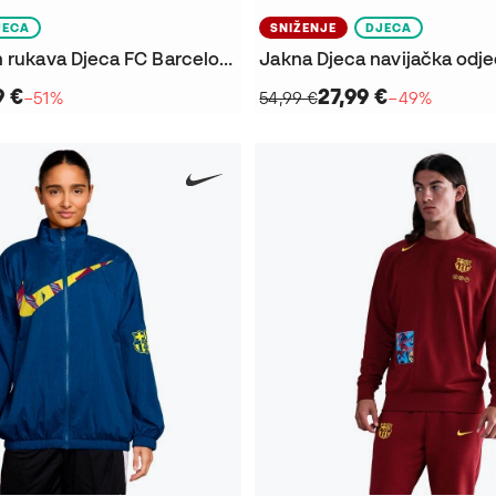
JECA
SNIŽENJE
DJECA
Majica dugih rukava Djeca FC Barcelona Fanswear 2025-2026
9 €
27,99 €
−51%
54,99 €
−49%