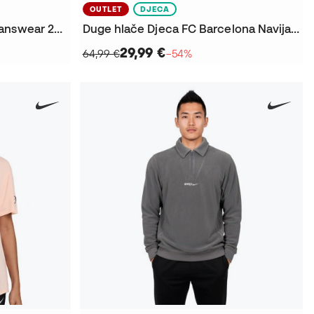
OUTLET
DJECA
Duge hlače FC Barcelona Fanswear 2025-2026 Žene
Duge hlače Djeca FC Barcelona Navijačka Odjeća 2025-2026
29,99 €
64,99 €
−54%