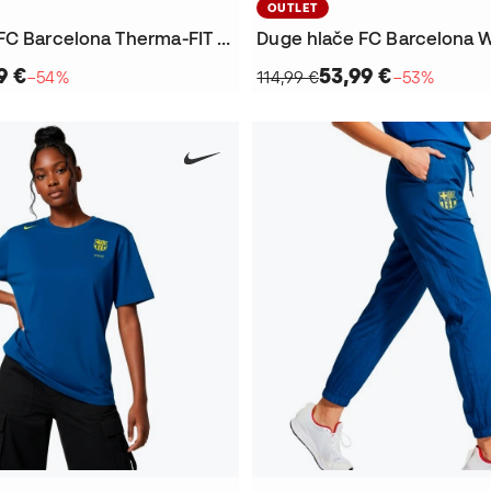
OUTLET
Duge hlače FC Barcelona Therma-FIT Fanswear 2025-2026
9 €
53,99 €
−54%
114,99 €
−53%