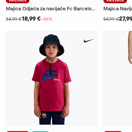
SNIŽENJE
SNIŽENJE
Majica Odjeća za navijače Fc Barcelone 2025. – 2026
18,99 €
27,9
34,99 €
−46%
54,99 €