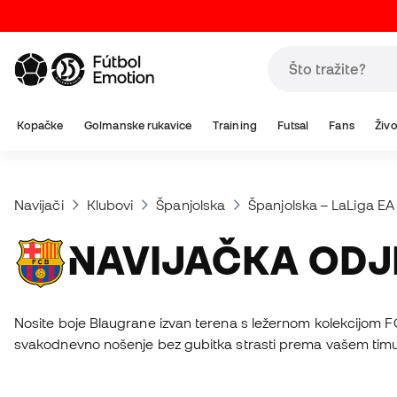
Kopačke
Golmanske rukavice
Training
Futsal
Fans
Živo
Navijači
Klubovi
Španjolska
Španjolska – LaLiga EA
NAVIJAČKA OD
Nosite boje Blaugrane izvan terena s ležernom kolekcijom FC 
svakodnevno nošenje bez gubitka strasti prema vašem timu. 