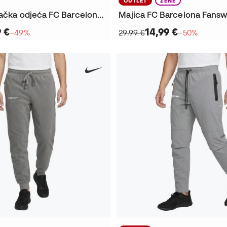
OUTLET
ŽENE
Majica Navijačka odjeća FC Barcelone 2025-2026
9 €
14,99 €
−49%
29,99 €
−50%