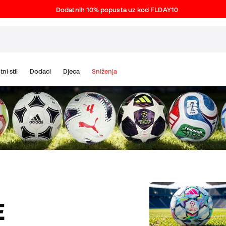
Dodatnih 10% popusta uz kod FLDAY10
tni stil
Dodaci
Djeca
Sniženja
E