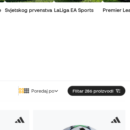
e
Svjetskog prvenstva
LaLiga EA Sports
Premier Le
Poredaj po
Filtar 286
proizvodi