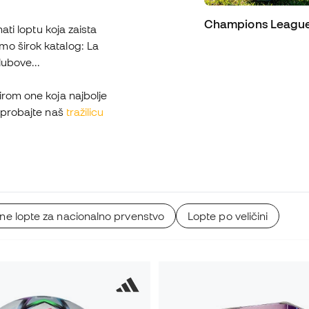
Champions Leagu
ati loptu koja zaista
mo širok katalog: La
lubove...
irom one koja najbolje
Isprobajte naš
tražilicu
e lopte za nacionalno prvenstvo
Lopte po veličini