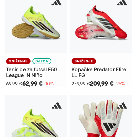
SNIŽENJE
DJECA
SNIŽENJE
Tenisice za futsal F50
Kopačke Predator Elite
League IN Niño
LL FG
62,99 €
209,99 €
69,99 €
−10%
279,99 €
−25%