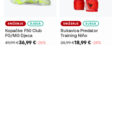
SNIŽENJE
DJECA
SNIŽENJE
DJECA
Kopačke F50 Club
Rukavica Predator
FG/MG Djeca
Training Niño
36,99 €
18,99 €
49,99 €
−26%
24,99 €
−24%