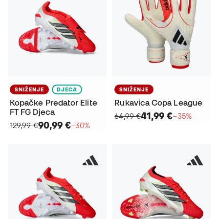
SNIŽENJE
DJECA
SNIŽENJE
Kopačke Predator Elite
Rukavica Copa League
FT FG Djeca
41,99 €
64,99 €
−35%
90,99 €
129,99 €
−30%