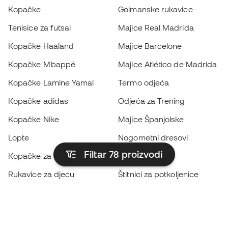
Kopačke
Golmanske rukavice
Tenisice za futsal
Majice Real Madrida
Kopačke Haaland
Majice Barcelone
Kopačke Mbappé
Majice Atlético de Madrida
Kopačke Lamine Yamal
Termo odjeća
Kopačke adidas
Odjeća za Trening
Kopačke Nike
Majice Španjolske
Lopte
Nogometni dresovi
Filtar 78
proizvodi
Kopačke za djecu
Kabanice
Rukavice za djecu
Štitnici za potkoljenice
Kopačke za djecu
Vratarska odjeća
Odjeća za djecu
Black Friday