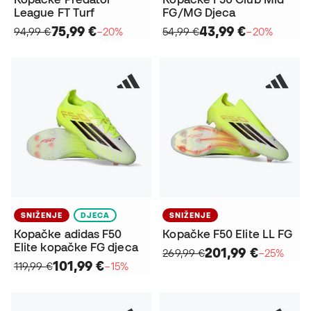
League FT Turf
FG/MG Djeca
75,99 €
43,99 €
94,99 €
−20%
54,99 €
−20%
SNIŽENJE
DJECA
SNIŽENJE
Kopačke adidas F50
Kopačke F50 Elite LL FG
Elite kopačke FG djeca
201,99 €
269,99 €
−25%
101,99 €
119,99 €
−15%