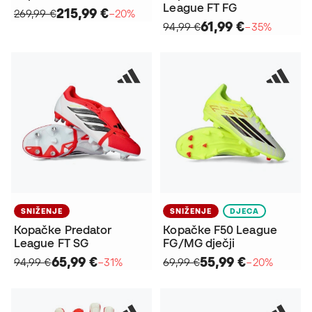
League FT FG
215,99 €
269,99 €
−20%
61,99 €
94,99 €
−35%
SNIŽENJE
SNIŽENJE
DJECA
Kopačke Predator
Kopačke F50 League
League FT SG
FG/MG dječji
65,99 €
55,99 €
94,99 €
−31%
69,99 €
−20%