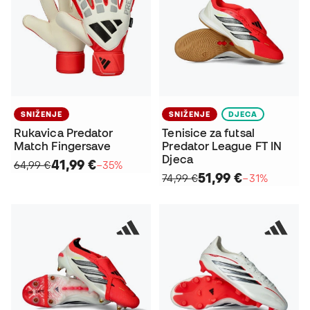
SNIŽENJE
SNIŽENJE
DJECA
Rukavica Predator
Tenisice za futsal
Match Fingersave
Predator League FT IN
Djeca
41,99 €
64,99 €
−35%
51,99 €
74,99 €
−31%