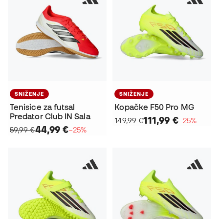
SNIŽENJE
SNIŽENJE
Tenisice za futsal
Kopačke F50 Pro MG
Predator Club IN Sala
111,99 €
149,99 €
−25%
44,99 €
59,99 €
−25%