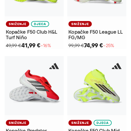
SNIŽENJE
DJECA
SNIŽENJE
Kopačke F50 Club H&L
Kopačke F50 League LL
Turf Niño
FG/MG
41,99 €
74,99 €
49,99 €
−16%
99,99 €
−25%
SNIŽENJE
SNIŽENJE
DJECA
Kopačke Predator
Kopačke F50 Club Mid