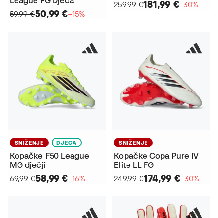
League FG Djeca
181,99 €
259,99 €
−30%
50,99 €
59,99 €
−15%
SNIŽENJE
DJECA
SNIŽENJE
Kopačke F50 League
Kopačke Copa Pure IV
MG dječji
Elite LL FG
58,99 €
174,99 €
69,99 €
−16%
249,99 €
−30%