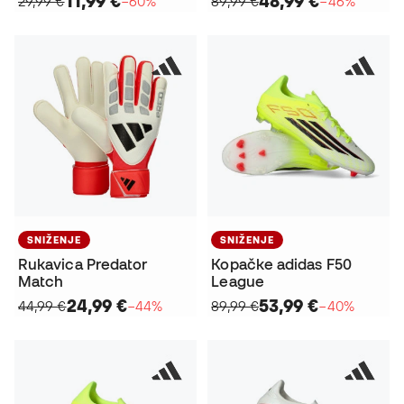
11,99 €
48,99 €
29,99 €
−60%
89,99 €
−46%
SNIŽENJE
SNIŽENJE
Rukavica Predator
Kopačke adidas F50
Match
League
24,99 €
53,99 €
44,99 €
−44%
89,99 €
−40%