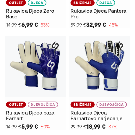
OUTLET
DJECA
SNIŽENJE
DJECA
Rukavica Djeca Zero
Rukavica Djeca Pantera
Base
Pro
6,99 €
32,99 €
14,99 €
−53%
59,99 €
−45%
OUTLET
DJEVOJČICA
SNIŽENJE
DJEVOJČICA
Rukavica Djeca baza
Rukavica Djeca
Earhart
Earhartovo natjecanje
5,99 €
18,99 €
14,99 €
−60%
29,99 €
−37%