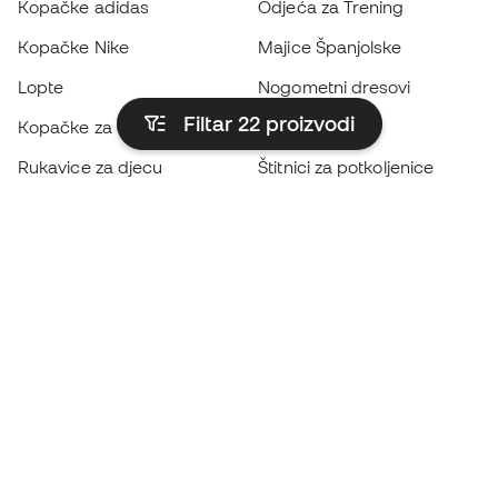
Kopačke adidas
Odjeća za Trening
Kopačke Nike
Majice Španjolske
Lopte
Nogometni dresovi
Filtar 22
proizvodi
Kopačke za djecu
Kabanice
Rukavice za djecu
Štitnici za potkoljenice
Kopačke za djecu
Vratarska odjeća
Odjeća za djecu
Black Friday
Postanite
Member sada
Zaradite bodove i uštedite na kupnji
Prioritetni pristup ekskluzivnim proizvodima