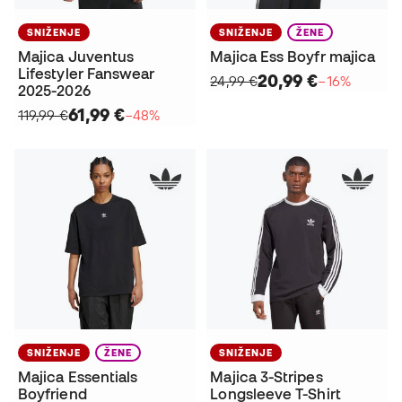
SNIŽENJE
SNIŽENJE
ŽENE
Majica Juventus
Majica Ess Boyfr majica
Lifestyler Fanswear
20,99 €
24,99 €
−16%
2025-2026
61,99 €
119,99 €
−48%
SNIŽENJE
ŽENE
SNIŽENJE
Majica Essentials
Majica 3-Stripes
Boyfriend
Longsleeve T-Shirt