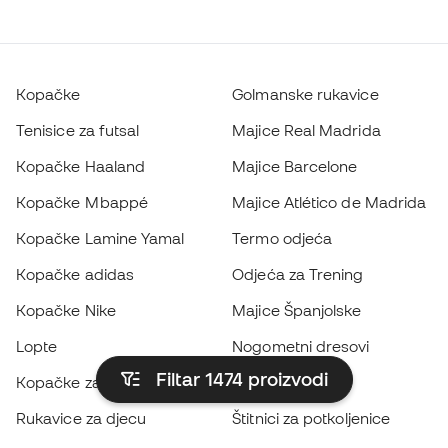
Kopačke
Golmanske rukavice
Tenisice za futsal
Majice Real Madrida
Kopačke Haaland
Majice Barcelone
Kopačke Mbappé
Majice Atlético de Madrida
Kopačke Lamine Yamal
Termo odjeća
Kopačke adidas
Odjeća za Trening
Kopačke Nike
Majice Španjolske
Lopte
Nogometni dresovi
Filtar 1474
proizvodi
Kopačke za djecu
Kabanice
Rukavice za djecu
Štitnici za potkoljenice