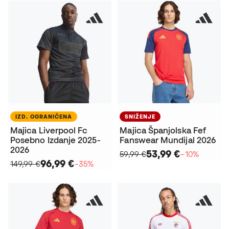
IZD. OGRANIČENA
SNIŽENJE
Majica Liverpool Fc
Majica Španjolska Fef
Posebno Izdanje 2025-
Fanswear Mundijal 2026
2026
53,99 €
59,99 €
−10%
96,99 €
149,99 €
−35%