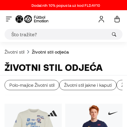
Dodatnih 10% popusta uz kod FLDAY10
Životni stil
Životni stil odjeća
ŽIVOTNI STIL ODJEĆA
Polo-majice Životni stil
Životni stil jakne i kaputi
Ži