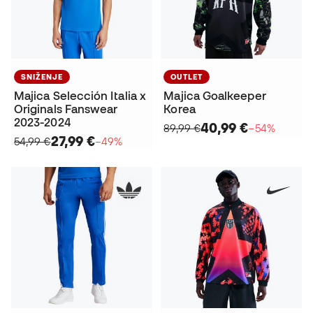
SNIŽENJE
OUTLET
Majica Selección Italia x
Majica Goalkeeper
Originals Fanswear
Korea
2023-2024
40,99 €
89,99 €
−54%
27,99 €
54,99 €
−49%