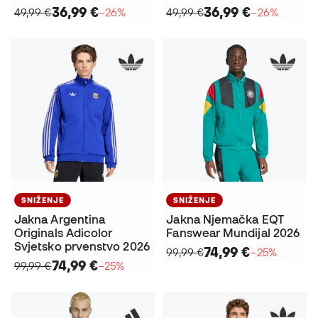
36,99 €
36,99 €
49,99 €
−26%
49,99 €
−26%
SNIŽENJE
SNIŽENJE
Jakna Argentina
Jakna Njemačka EQT
Originals Adicolor
Fanswear Mundijal 2026
Svjetsko prvenstvo 2026
74,99 €
99,99 €
−25%
74,99 €
99,99 €
−25%