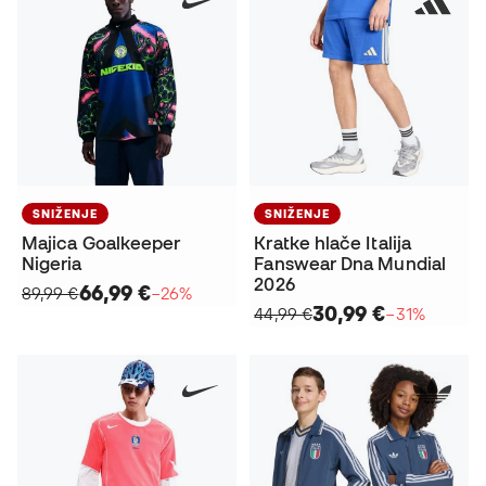
SNIŽENJE
SNIŽENJE
Majica Goalkeeper
Kratke hlače Italija
Nigeria
Fanswear Dna Mundial
2026
66,99 €
89,99 €
−26%
30,99 €
44,99 €
−31%