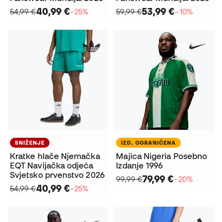
40,99 €
53,99 €
54,99 €
−25%
59,99 €
−10%
SNIŽENJE
IZD. OGRANIČENA
Kratke hlače Njemačka
Majica Nigeria Posebno
EQT Navijačka odjeća
Izdanje 1996
Svjetsko prvenstvo 2026
79,99 €
99,99 €
−20%
40,99 €
54,99 €
−25%