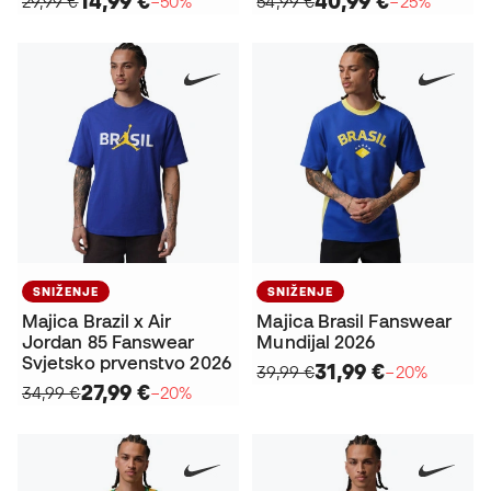
14,99 €
40,99 €
29,99 €
−50%
54,99 €
−25%
SNIŽENJE
SNIŽENJE
Majica Brazil x Air
Majica Brasil Fanswear
Jordan 85 Fanswear
Mundijal 2026
Svjetsko prvenstvo 2026
31,99 €
39,99 €
−20%
27,99 €
34,99 €
−20%