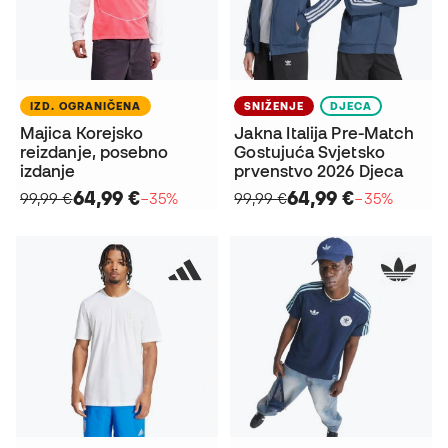
IZD. OGRANIČENA
SNIŽENJE
DJECA
Majica Korejsko
Jakna Italija Pre-Match
reizdanje, posebno
Gostujuća Svjetsko
izdanje
prvenstvo 2026 Djeca
64,99 €
64,99 €
99,99 €
−35%
99,99 €
−35%