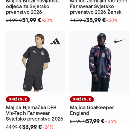
Majica Brazil navijačka
Majica Jamajka Vis-Tech
odjeća za Svjetsko
Fanswear Svjetsko
prvenstvo 2026
prvenstvo 2026 Ženski
51,99 €
35,99 €
64,99 €
−20%
44,99 €
−20%
SNIŽENJE
SNIŽENJE
Majica Njemačka DFB
Majica Goalkeeper
Vis-Tech Fanswear
England
Svjetsko prvenstvo 2026
57,99 €
89,99 €
−36%
33,99 €
44,99 €
−24%