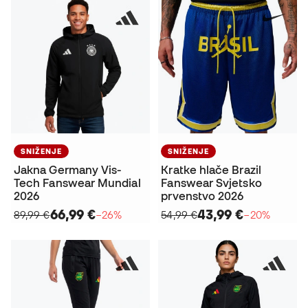
SNIŽENJE
SNIŽENJE
Jakna Germany Vis-
Kratke hlače Brazil
Tech Fanswear Mundial
Fanswear Svjetsko
2026
prvenstvo 2026
66,99 €
43,99 €
89,99 €
−26%
54,99 €
−20%