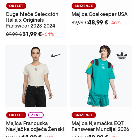
OUTLET
SNIŽENJE
Duge hlače Selección
Majica Goalkeeper USA
Italia x Originals
48,99 €
89,99 €
−46%
Fanswear 2023-2024
31,99 €
89,99 €
−64%
OUTLET
ŽENE
SNIŽENJE
Majica Francuska
Majica Njemačka EQT
Navijačka odjeća Ženski
Fanswear Mundijal 2026