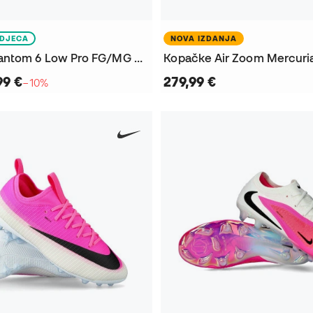
DJECA
NOVA IZDANJA
Kopačke Phantom 6 Low Pro FG/MG Djeca
99 €
279,99 €
−10%