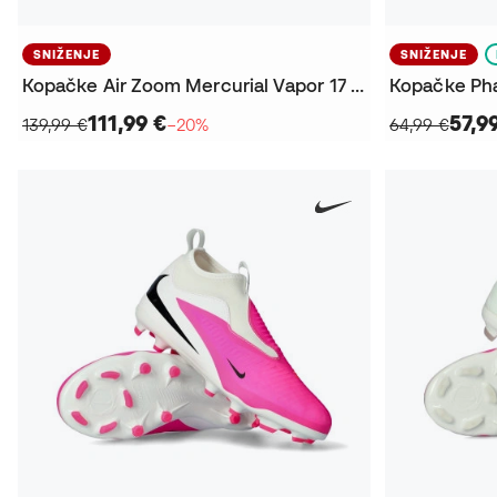
SNIŽENJE
SNIŽENJE
Kopačke Air Zoom Mercurial Vapor 17 Pro Turf
111,99 €
57,9
139,99 €
−20%
64,99 €