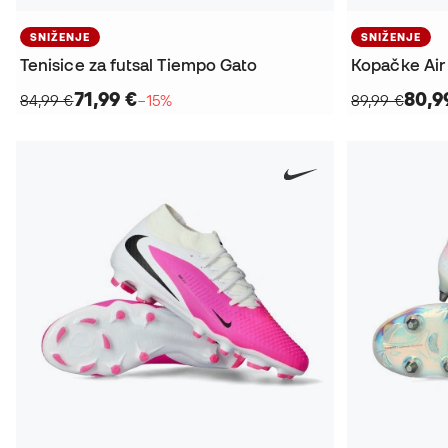
SNIŽENJE
SNIŽENJE
Tenisice za futsal Tiempo Gato
71,99 €
80,9
84,99 €
−15%
89,99 €