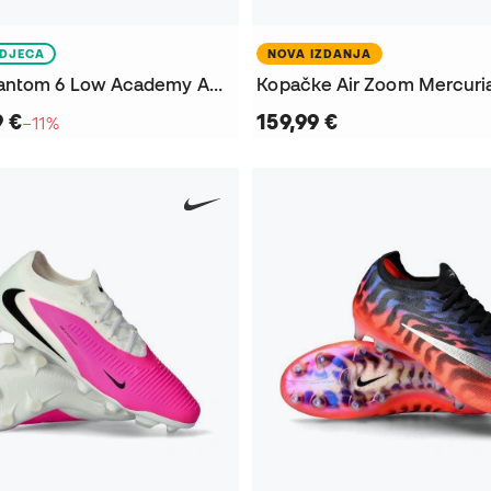
DJECA
NOVA IZDANJA
Kopačke Phantom 6 Low Academy AG Djeca
9 €
159,99 €
−11%