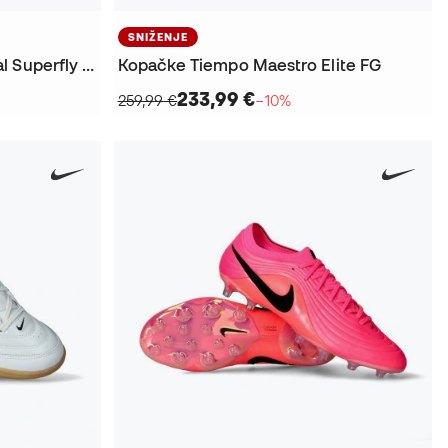
SNIŽENJE
Kopačke Air Zoom Mercurial Superfly 11 Academy FG/MG
Kopačke Tiempo Maestro Elite FG
233,99 €
259,99 €
−10%