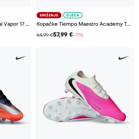
SNIŽENJE
DJECA
Kopačke Air Zoom Mercurial Vapor 17 Pro AG
Kopačke Tiempo Maestro Academy Turf Djeca
57,99 €
64,99 €
−11%