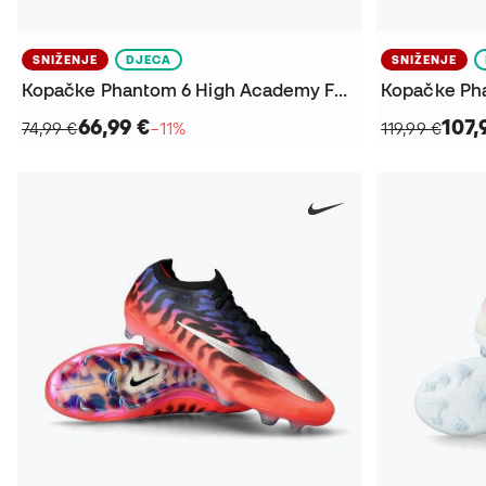
SNIŽENJE
DJECA
SNIŽENJE
Kopačke Phantom 6 High Academy FG/MG Djeca
66,99 €
107,
74,99 €
−11%
119,99 €