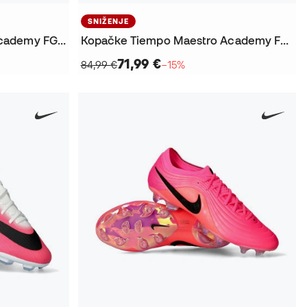
SNIŽENJE
Kopačke Phantom 6 Low Academy FG/MG Djeca
Kopačke Tiempo Maestro Academy FG/MG
71,99 €
84,99 €
−15%