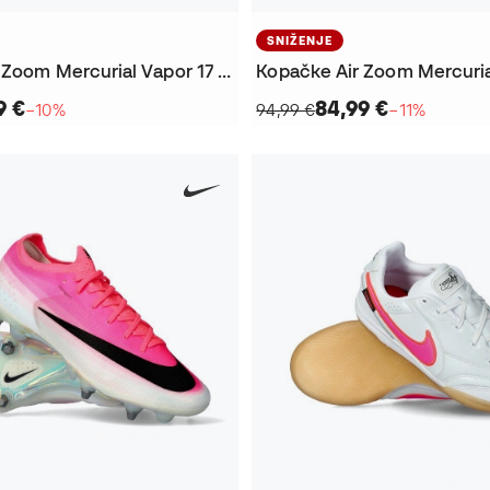
SNIŽENJE
Kopačke Air Zoom Mercurial Vapor 17 Academy FG/MG
9 €
84,99 €
−10%
94,99 €
−11%