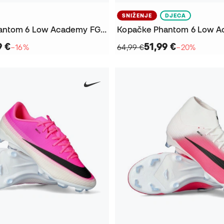
SNIŽENJE
DJECA
Kopačke Phantom 6 Low Academy FG/MG
9 €
51,99 €
−16%
64,99 €
−20%