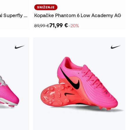
SNIŽENJE
Kopačke Air Zoom Mercurial Superfly 11 Pro FG
Kopačke Phantom 6 Low Academy AG
71,99 €
89,99 €
−20%