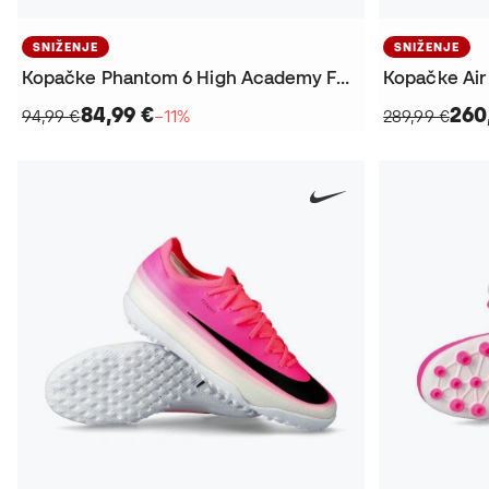
SNIŽENJE
SNIŽENJE
Kopačke Phantom 6 High Academy FG/MG
84,99 €
260
94,99 €
−11%
289,99 €