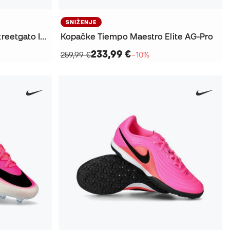
SNIŽENJE
Tenisice za futsal Tiempo Streetgato IC Niño
Kopačke Tiempo Maestro Elite AG-Pro
233,99 €
259,99 €
−10%