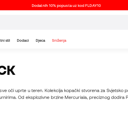
Dodatnih 10% popusta uz kod FLDAY10
tni stil
Dodaci
Djeca
Sniženja
ACK
ve oči uprte u teren. Kolekcija kopački stvorena za Svjetsko 
turnirima. Od eksplozivne brzine Mercuriala, preciznog dodir