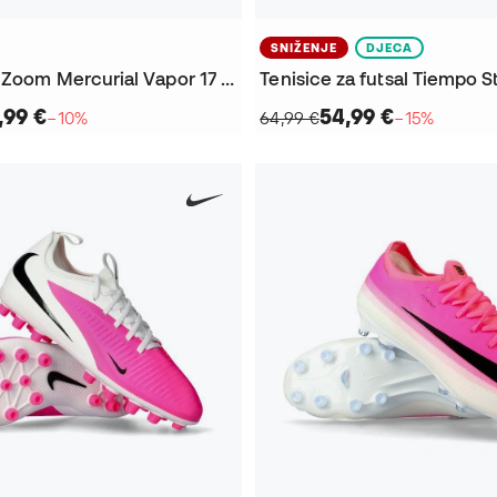
SNIŽENJE
DJECA
Kopačke Air Zoom Mercurial Vapor 17 Elite SG-Pro T
,99 €
54,99 €
−10%
64,99 €
−15%