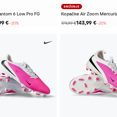
SNIŽENJE
antom 6 Low Pro FG
99 €
143,99 €
−20%
179,99 €
−20%