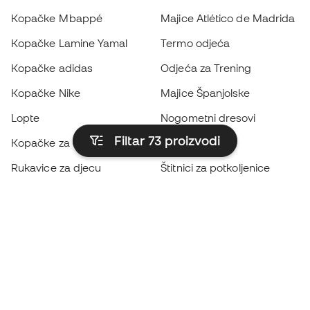
Kopačke Mbappé
Majice Atlético de Madrida
Kopačke Lamine Yamal
Termo odjeća
Kopačke adidas
Odjeća za Trening
Kopačke Nike
Majice Španjolske
Lopte
Nogometni dresovi
Filtar 73
proizvodi
Kopačke za djecu
Kabanice
Rukavice za djecu
Štitnici za potkoljenice
Kopačke za djecu
Vratarska odjeća
Odjeća za djecu
Black Friday
Postanite
Member sada