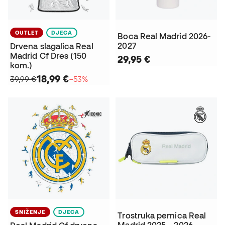
OUTLET
DJECA
Boca Real Madrid 2026-
2027
Drvena slagalica Real
Madrid Cf Dres (150
29,95 €
kom.)
18,99 €
39,99 €
−53%
SNIŽENJE
DJECA
Trostruka pernica Real
Madrid 2025 – 2026