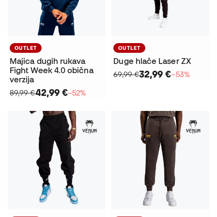
OUTLET
OUTLET
Majica dugih rukava
Duge hlače Laser ZX
Fight Week 4.0 obična
32,99 €
69,99 €
−53%
verzija
42,99 €
89,99 €
−52%