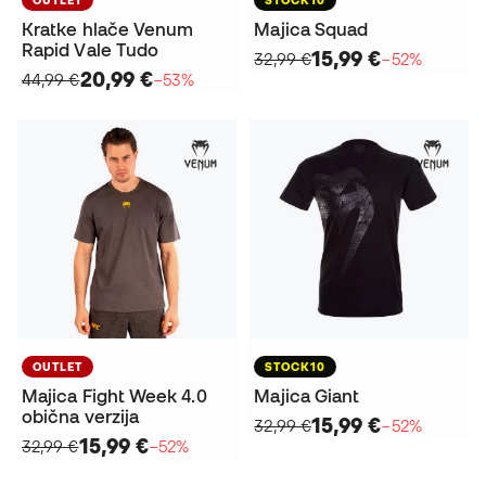
Kratke hlače Venum
Majica Squad
Rapid Vale Tudo
15,99 €
32,99 €
−52%
20,99 €
44,99 €
−53%
OUTLET
STOCK10
Majica Fight Week 4.0
Majica Giant
obična verzija
15,99 €
32,99 €
−52%
15,99 €
32,99 €
−52%