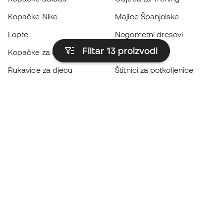
Kopačke Nike
Majice Španjolske
Lopte
Nogometni dresovi
Filtar 13
proizvodi
Kopačke za djecu
Kabanice
Rukavice za djecu
Štitnici za potkoljenice
Kopačke za djecu
Vratarska odjeća
Odjeća za djecu
Black Friday
Postanite
Member sada
Zaradite bodove i uštedite na kupnji
Prioritetni pristup ekskluzivnim proizvodima