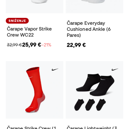
SNIŽENJE
Čarape Everyday
Čarape Vapor Strike
Cushioned Ankle (6
Crew WC22
Pares)
25,99 €
22,99 €
32,99 €
−21%
Čarape Strike Crew (1
Čarape Lightweight (3