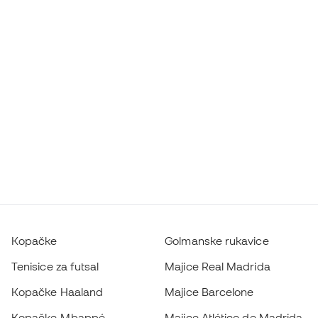
Kopačke
Golmanske rukavice
Tenisice za futsal
Majice Real Madrida
Kopačke Haaland
Majice Barcelone
Kopačke Mbappé
Majice Atlético de Madrida