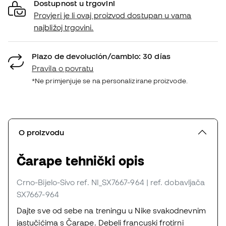
Dostupnost u trgovini
Provjeri je li ovaj proizvod dostupan u vama
najbližoj trgovini.
Plazo de devolución/cambio: 30 días
Pravila o povratu
*Ne primjenjuje se na personalizirane proizvode.
O proizvodu
Čarape tehnički opis
Crno-Bijelo-Sivo
ref. NI_SX7667-964
| ref. dobavljača
SX7667-964
Dajte sve od sebe na treningu u Nike svakodnevnim
jastučićima s Čarape. Debeli francuski frotirni