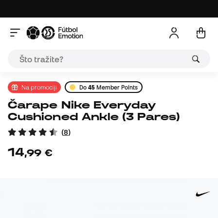
Na promociji
Do
45
Member Points
Čarape Nike Everyday
Cushioned Ankle (3 Pares)
(
8
)
14
,
99
€