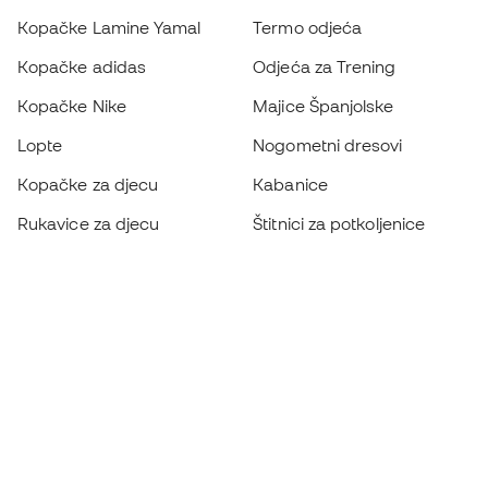
Kopačke Lamine Yamal
Termo odjeća
Kopačke adidas
Odjeća za Trening
Kopačke Nike
Majice Španjolske
Lopte
Nogometni dresovi
Kopačke za djecu
Kabanice
Rukavice za djecu
Štitnici za potkoljenice
Kopačke za djecu
Vratarska odjeća
Odjeća za djecu
Black Friday
Postanite
Member sada