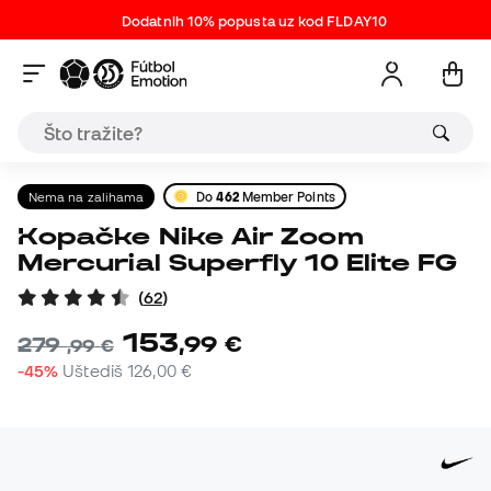
Dodatnih 10% popusta uz kod FLDAY10
Nema na zalihama
Do
462
Member Points
Kopačke Nike Air Zoom
Mercurial Superfly 10 Elite FG
(
62
)
153
,
99
€
279
,
99
€
-45%
Uštediš
126,00 €