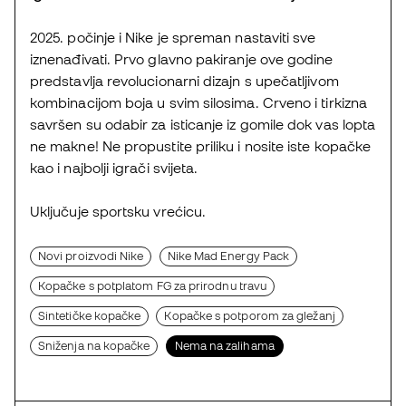
2025. počinje i Nike je spreman nastaviti sve
iznenađivati. Prvo glavno pakiranje ove godine
predstavlja revolucionarni dizajn s upečatljivom
kombinacijom boja u svim silosima. Crveno i tirkizna
savršen su odabir za isticanje iz gomile dok vas lopta
ne makne! Ne propustite priliku i nosite iste kopačke
kao i najbolji igrači svijeta.
Uključuje sportsku vrećicu.
Novi proizvodi Nike
Nike Mad Energy Pack
Kopačke s potplatom FG za prirodnu travu
Sintetičke kopačke
Kopačke s potporom za gležanj
Sniženja na kopačke
Nema na zalihama