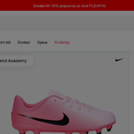
Dodatnih 10% popusta uz kod FLDAY10
tni stil
Dodaci
Djeca
Sniženja
gend Academy