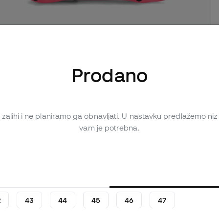
Prodano
iše slika (2)
Osobna ocjena (9)
Tablica za usporedbu
zalihi i ne planiramo ga obnavljati. U nastavku predlažemo niz m
vam je potrebna.
2
43
44
45
46
47