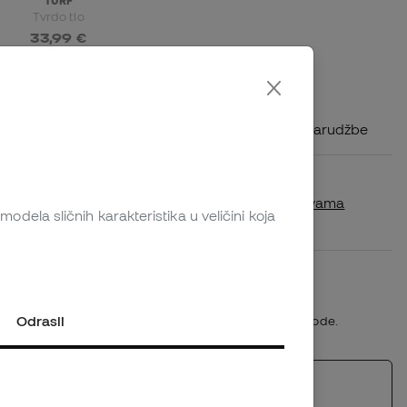
Tvrdo tlo
33,99 €
Šaljemo vašu narudžbu u Hrvatska
Troškovi dostave ovisno o volumenu narudžbe
Dostupnost u trgovini
Provjeri je li ovaj proizvod dostupan u vama
odela sličnih karakteristika u veličini koja
najbližoj trgovini.
Plazo de devolución/cambio: 30 días
Pravila o povratu
Odrasli
*Ne primjenjuje se na personalizirane proizvode.
Slični proizvodi