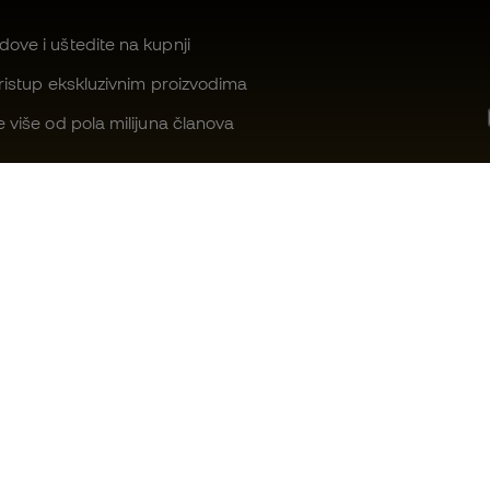
ove i uštedite na kupnji
pristup ekskluzivnim proizvodima
e više od pola milijuna članova
Možemo li vam pomoći?
Fútbol Emot
Služba za korisnike
Member zaje
Zamjene i povrati
Radite s na
Vodič kroz sportsku opremu
Opći uvjeti p
Tablice s konverzijom veličine
Pravila o kol
kopački
Pravila o zašt