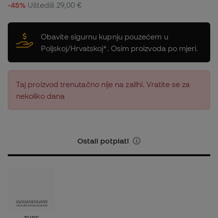
-45%
Uštediš
29,00 €
Obavite sigurnu kupnju pouzećem u
Poljskoj/Hrvatskoj*. Osim proizvoda po mjeri.
Taj proizvod trenutačno nije na zalihi. Vratite se za
nekoliko dana
Ostali potplati
TURF