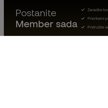
Postanite
Zaradite bod
Prioritetni 
Member sada
Pridružite s
Preuzmite odmah aplikaciju za
one lude za nogometnom
opremom i uživajte u bržoj i
praktičnijoj kupnji.