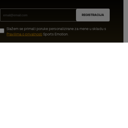
REGISTRACIJA
Slažem se primati poruke personalizirane za mene u skladu s
Pravilima o privatnosti
Sports Emotion.
ion
#BeTheBest
dnice
U Sports Emotionu promičemo sportski
životni stil s ciljem postizanja potpune
ma
sreće sportaša, zahvaljujući ekosustavu
koji stvara svaka od specijaliziranih marki
oslovanja
u grupi.
ačićima
Basketball Emotion
iti privatnosti