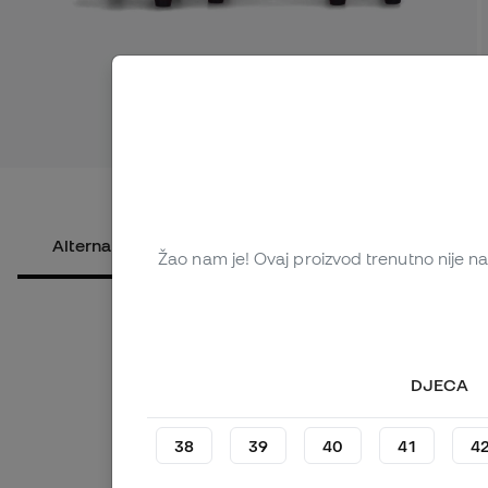
Pogledaj v
Alternativni proizvodi
O proizvodu
Žao nam je! Ovaj proizvod trenutno nije na 
DJECA
38
39
40
41
4