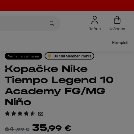
Račun
Košarica
Kompleti
Nema na zalihama
Do
108
Member Points
Kopačke Nike
Tiempo Legend 10
Academy FG/MG
Niño
(
9
)
35
,
99
€
64
,
99
€