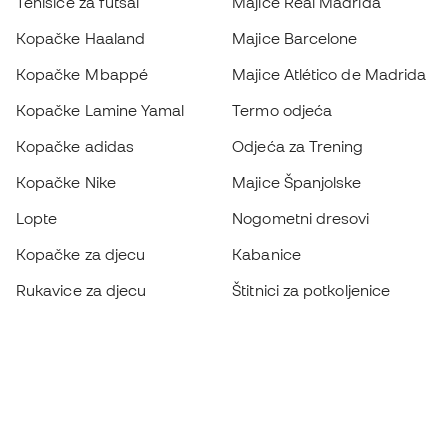
Tenisice za futsal
Majice Real Madrida
Kopačke Haaland
Majice Barcelone
Kopačke Mbappé
Majice Atlético de Madrida
Kopačke Lamine Yamal
Termo odjeća
Kopačke adidas
Odjeća za Trening
Kopačke Nike
Majice Španjolske
Lopte
Nogometni dresovi
Kopačke za djecu
Kabanice
Rukavice za djecu
Štitnici za potkoljenice
Kopačke za djecu
Vratarska odjeća
Odjeća za djecu
Black Friday