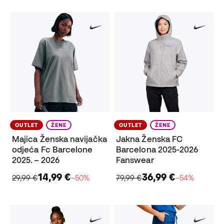
OUTLET
ŽENE
OUTLET
ŽENE
Majica Ženska navijačka
Jakna Ženska FC
odjeća Fc Barcelone
Barcelona 2025-2026
2025. – 2026
Fanswear
14,99 €
36,99 €
29,99 €
−50%
79,99 €
−54%