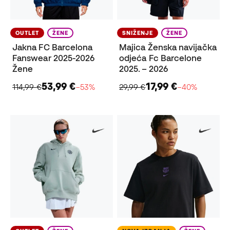
OUTLET
ŽENE
SNIŽENJE
ŽENE
Jakna FC Barcelona
Majica Ženska navijačka
Fanswear 2025-2026
odjeća Fc Barcelone
Žene
2025. – 2026
53,99 €
17,99 €
114,99 €
−53%
29,99 €
−40%