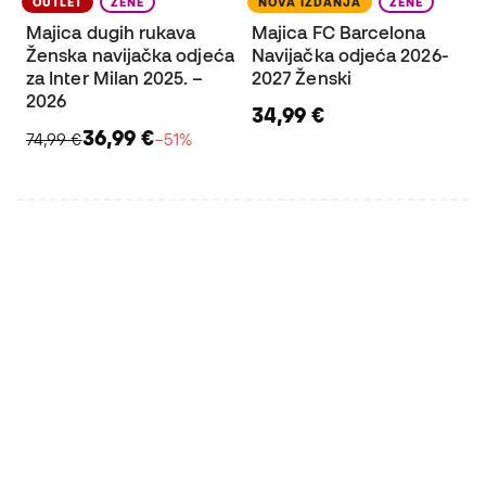
OUTLET
ŽENE
NOVA IZDANJA
ŽENE
Majica dugih rukava
Majica FC Barcelona
Ženska navijačka odjeća
Navijačka odjeća 2026-
za Inter Milan 2025. –
2027 Ženski
2026
34,99 €
36,99 €
74,99 €
−51%