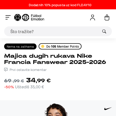
Dodatnih 10% popusta uz kod FLDAY10
Nema na zalihama
Do
105
Member Points
Majica dugih rukava Nike
Francia Fanswear 2025-2026
Prvi ostavite komentar
34
,
99
€
69
,
99
€
-50%
Uštediš
35,00 €