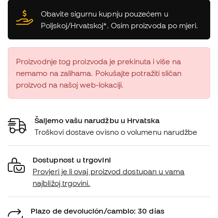
Obavite sigurnu kupnju pouzećem u
Poljskoj/Hrvatskoj*. Osim proizvoda po mjeri.
Proizvodnje tog proizvoda je prekinuta i više na
nemamo na zalihama. Pokušajte potražiti sličan
proizvod na našoj web-lokaciji.
Šaljemo vašu narudžbu u Hrvatska
Troškovi dostave ovisno o volumenu narudžbe
Dostupnost u trgovini
Provjeri je li ovaj proizvod dostupan u vama
najbližoj trgovini.
Plazo de devolución/cambio: 30 días