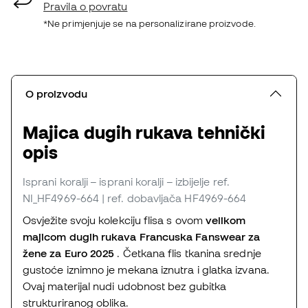
Pravila o povratu
*Ne primjenjuje se na personalizirane proizvode.
O proizvodu
Majica dugih rukava tehnički
opis
Isprani koralji – isprani koralji – izbijelje
ref.
NI_HF4969-664
| ref. dobavljača HF4969-664
Osvježite svoju kolekciju flisa s ovom
velikom
majicom dugih rukava Francuska Fanswear za
žene za Euro 2025
. Četkana flis tkanina srednje
gustoće iznimno je mekana iznutra i glatka izvana.
Ovaj materijal nudi udobnost bez gubitka
strukturiranog oblika.