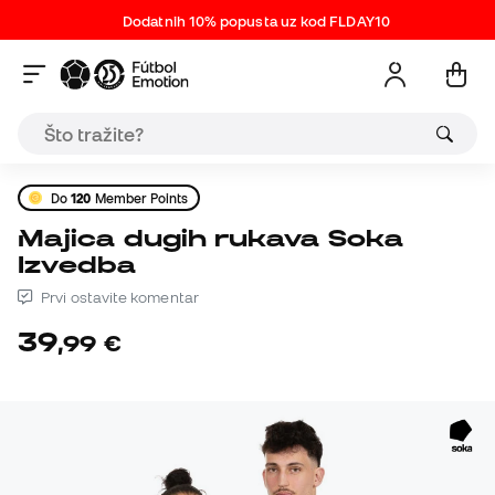
Dodatnih 10% popusta uz kod FLDAY10
Do
120
Member Points
Majica dugih rukava Soka
Izvedba
Prvi ostavite komentar
39
,
99
€