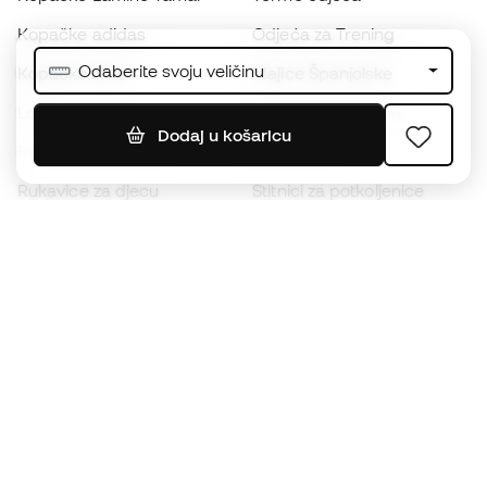
Kopačke adidas
Odjeća za Trening
Odaberite svoju veličinu
Kopačke Nike
Majice Španjolske
Lopte
Nogometni dresovi
Dodaj u košaricu
Kopačke za djecu
Kabanice
Rukavice za djecu
Štitnici za potkoljenice
Kopačke za djecu
Vratarska odjeća
Odjeća za djecu
Black Friday
Postanite
Member sada
Zaradite bodove i uštedite na kupnji