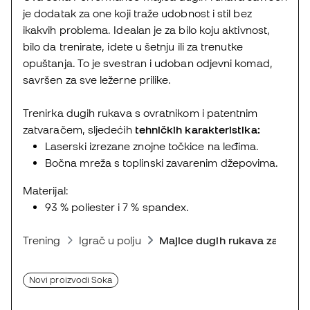
je dodatak za one koji traže udobnost i stil bez
ikakvih problema. Idealan je za bilo koju aktivnost,
bilo da trenirate, idete u šetnju ili za trenutke
opuštanja. To je svestran i udoban odjevni komad,
savršen za sve ležerne prilike.
Trenirka dugih rukava s ovratnikom i patentnim
zatvaračem, sljedećih
tehničkih karakteristika:
Laserski izrezane znojne točkice na leđima.
Bočna mreža s toplinski zavarenim džepovima.
Materijal:
93 % poliester i 7 % spandex.
Trening
Igrač u polju
Majice dugih rukava za nogo
Novi proizvodi Soka