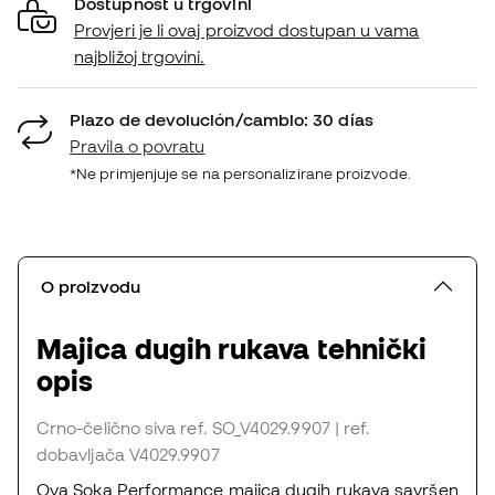
Dostupnost u trgovini
Provjeri je li ovaj proizvod dostupan u vama
najbližoj trgovini.
Plazo de devolución/cambio: 30 días
Pravila o povratu
*Ne primjenjuje se na personalizirane proizvode.
O proizvodu
Majica dugih rukava tehnički
opis
Crno-čelično siva
ref. SO_V4029.9907
| ref.
dobavljača V4029.9907
Ova Soka Performance majica dugih rukava savršen