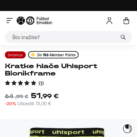
Sniženje
Do
156
Member Points
Kratke hlače Uhlsport
Bionikframe
(
1
)
51
,
99
€
64
,
99
€
-20%
Uštediš
13,00 €