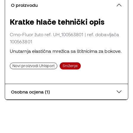
O proizvodu
Kratke hlače tehnički opis
Crno-Fluor žuto
ref. UH_100563801
| ref. dobavljača
100563801
Unutarnja elastična mrežica sa štitnicima za bokove.
Novi proizvodi Uhlsport
Sniženje
Osobna ocjena (1)