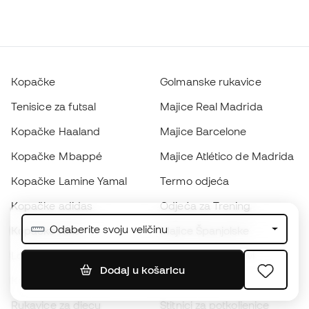
Kopačke
Golmanske rukavice
Tenisice za futsal
Majice Real Madrida
Kopačke Haaland
Majice Barcelone
Kopačke Mbappé
Majice Atlético de Madrida
Kopačke Lamine Yamal
Termo odjeća
Kopačke adidas
Odjeća za Trening
Odaberite svoju veličinu
Kopačke Nike
Majice Španjolske
Lopte
Nogometni dresovi
Dodaj u košaricu
Kopačke za djecu
Kabanice
Rukavice za djecu
Štitnici za potkoljenice