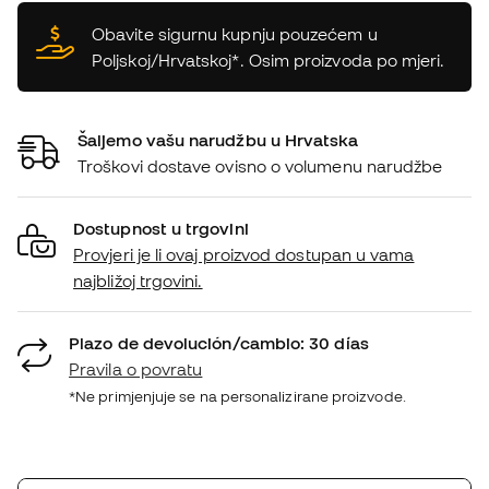
Obavite sigurnu kupnju pouzećem u
Poljskoj/Hrvatskoj*. Osim proizvoda po mjeri.
Šaljemo vašu narudžbu u Hrvatska
Troškovi dostave ovisno o volumenu narudžbe
Dostupnost u trgovini
Provjeri je li ovaj proizvod dostupan u vama
najbližoj trgovini.
Plazo de devolución/cambio: 30 días
Pravila o povratu
*Ne primjenjuje se na personalizirane proizvode.