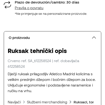
Plazo de devolución/cambio: 30 días
Pravila o povratu
*Ne primjenjuje se na personalizirane proizvode.
O proizvodu
Ruksak tehnički opis
Crveno
ref. SA_612258524
| ref. dobavljača
612258524
Dječji ruksak prilagodljiv Atletico Madrid kolicima s
velikim prednjim džepom i bočnim džepom za boce.
Uključuje ergonomske i podstavljene naramenice i
ručku na vrhu.
Navijači
Službeni merchandising
Ruksaci, torbe i fu