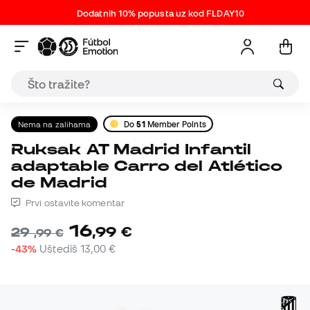
Dodatnih 10% popusta uz kod FLDAY10
Nema na zalihama
Do
51
Member Points
Ruksak AT Madrid Infantil
adaptable Carro del Atlético
de Madrid
Prvi ostavite komentar
16
,
99
€
29
,
99
€
-43%
Uštediš
13,00 €