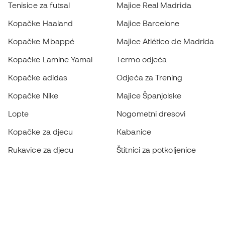
Tenisice za futsal
Majice Real Madrida
Kopačke Haaland
Majice Barcelone
Kopačke Mbappé
Majice Atlético de Madrida
Kopačke Lamine Yamal
Termo odjeća
Kopačke adidas
Odjeća za Trening
Kopačke Nike
Majice Španjolske
Lopte
Nogometni dresovi
Kopačke za djecu
Kabanice
Rukavice za djecu
Štitnici za potkoljenice
Kopačke za djecu
Vratarska odjeća
Odjeća za djecu
Black Friday