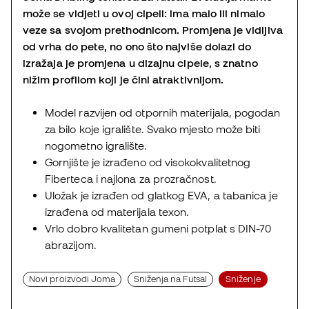
može se vidjeti u ovoj cipeli: ima malo ili nimalo
veze sa svojom prethodnicom. Promjena je vidljiva
od vrha do pete, no ono što najviše dolazi do
izražaja je promjena u dizajnu cipele, s znatno
nižim profilom koji je čini atraktivnijom.
Model razvijen od otpornih materijala, pogodan
za bilo koje igralište. Svako mjesto može biti
nogometno igralište.
Gornjište je izrađeno od visokokvalitetnog
Fiberteca i najlona za prozračnost.
Uložak je izrađen od glatkog EVA, a tabanica je
izrađena od materijala texon.
Vrlo dobro kvalitetan gumeni potplat s DIN-70
abrazijom.
Novi proizvodi Joma
Sniženja na Futsal
Sniženje