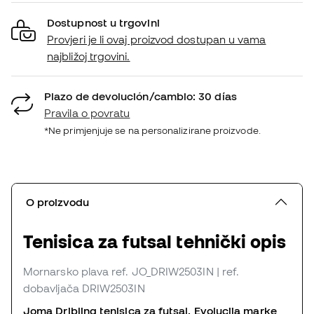
Dostupnost u trgovini
Provjeri je li ovaj proizvod dostupan u vama
najbližoj trgovini.
Plazo de devolución/cambio: 30 días
Pravila o povratu
*Ne primjenjuje se na personalizirane proizvode.
O proizvodu
Tenisica za futsal tehnički opis
Mornarsko plava
ref. JO_DRIW2503IN
| ref.
dobavljača DRIW2503IN
Joma Dribling tenisica za futsal. Evolucija marke