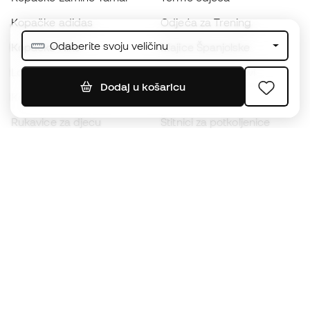
Kopačke adidas
Odjeća za Trening
Odaberite svoju veličinu
Kopačke Nike
Majice Španjolske
Lopte
Nogometni dresovi
Dodaj u košaricu
Kopačke za djecu
Kabanice
Rukavice za djecu
Štitnici za potkoljenice
Kopačke za djecu
Vratarska odjeća
Odjeća za djecu
Black Friday
Postanite
Member sada
Zaradite bodove i uštedite na kupnji