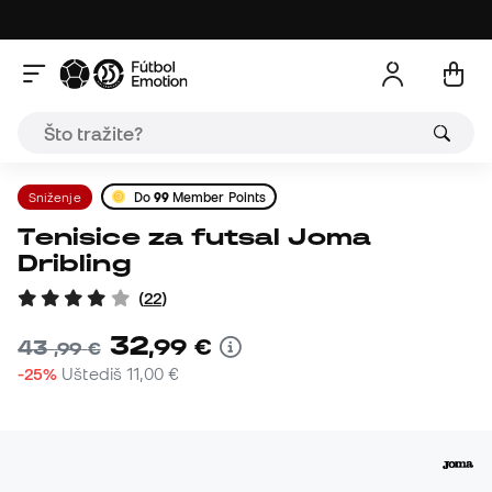
Sniženje
Do
99
Member Points
Tenisice za futsal Joma
Dribling
(
22
)
32
,
99
€
43
,
99
€
-25%
Uštediš
11,00 €