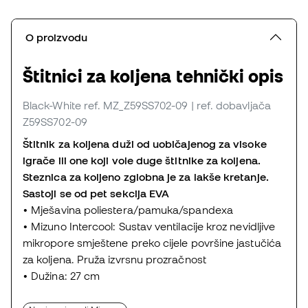
O proizvodu
Štitnici za koljena tehnički opis
Black-White
ref. MZ_Z59SS702-09
| ref. dobavljača
Z59SS702-09
Štitnik za koljena duži od uobičajenog za visoke
igrače ili one koji vole duge štitnike za koljena.
Steznica za koljeno zglobna je za lakše kretanje.
Sastoji se od pet sekcija EVA
• Mješavina poliestera/pamuka/spandexa
• Mizuno Intercool: Sustav ventilacije kroz nevidljive
mikropore smještene preko cijele površine jastučića
za koljena. Pruža izvrsnu prozračnost
• Dužina: 27 cm