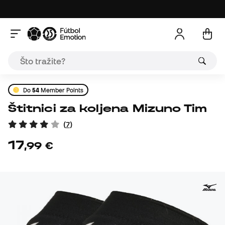
Do
54
Member Points
Štitnici za koljena Mizuno Tim
(
7
)
17
,
99
€