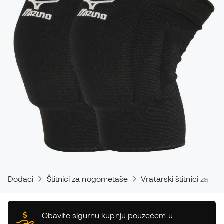
Dodaci
Štitnici za nogometaše
Vratarski štitnici za kol
Obavite sigurnu kupnju pouzećem u