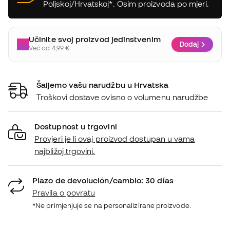
Poljskoj/Hrvatskoj*. Osim proizvoda po mjeri.
Učinite svoj proizvod jedinstvenim
Dodaj
Već od 4,99 €
Šaljemo vašu narudžbu u Hrvatska
Troškovi dostave ovisno o volumenu narudžbe
Dostupnost u trgovini
Provjeri je li ovaj proizvod dostupan u vama
najbližoj trgovini.
Plazo de devolución/cambio: 30 días
Pravila o povratu
*Ne primjenjuje se na personalizirane proizvode.