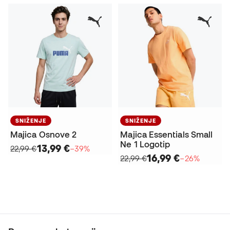
SNIŽENJE
SNIŽENJE
Majica Osnove 2
Majica Essentials Small
Ne 1 Logotip
13,99 €
22,99 €
−39%
16,99 €
22,99 €
−26%