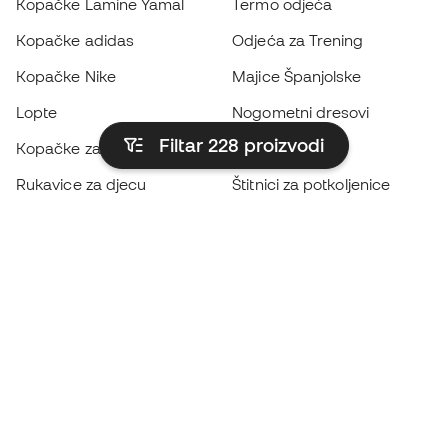
Kopačke Lamine Yamal
Termo odjeća
Kopačke adidas
Odjeća za Trening
Kopačke Nike
Majice Španjolske
Lopte
Nogometni dresovi
Filtar 228
proizvodi
Kopačke za djecu
Kabanice
Rukavice za djecu
Štitnici za potkoljenice
Kopačke za djecu
Vratarska odjeća
Odjeća za djecu
Black Friday
Postanite
Member sada
Zaradite bodove i uštedite na kupnji