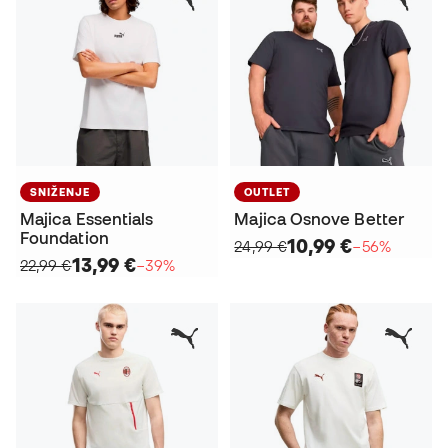
SNIŽENJE
OUTLET
Majica Essentials
Majica Osnove Better
Foundation
10,99 €
24,99 €
−56%
13,99 €
22,99 €
−39%