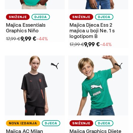
SNIŽENJE
DJECA
SNIŽENJE
DJECA
Majica Essentials
Majica Djeca Ess 2
Graphics Niño
majica u boji Ne. 1 s
logotipom B
9,99 €
17,99 €
−44%
9,99 €
17,99 €
−44%
NOVA IZDANJA
DJECA
SNIŽENJE
DJECA
Majica AC Milan
Majica Graphics Dijete