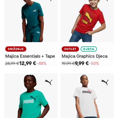
SNIŽENJE
OUTLET
DJECA
Majica Essentials + Tape
Majica Graphics Djeca
12,99 €
9,99 €
24,99 €
−48%
19,99 €
−50%