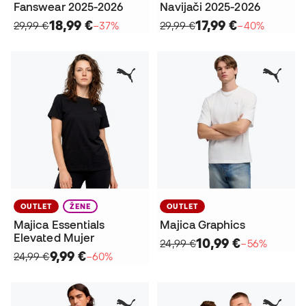
Fanswear 2025-2026
Navijači 2025-2026
18,99 €
17,99 €
29,99 €
−37%
29,99 €
−40%
OUTLET
ŽENE
OUTLET
Majica Essentials
Majica Graphics
Elevated Mujer
10,99 €
24,99 €
−56%
9,99 €
24,99 €
−60%