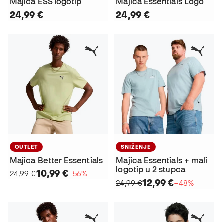
Majica ESS logotip
Majica Essentials Logo
24,99 €
24,99 €
OUTLET
SNIŽENJE
Majica Better Essentials
Majica Essentials + mali
logotip u 2 stupca
10,99 €
24,99 €
−56%
12,99 €
24,99 €
−48%