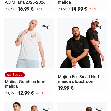
AC Milana 2025-2026
majica
16,99 €
14,99 €
29,99 €
−43%
24,99 €
−40%
SNIŽENJE
Majica Ess Small Ne 1
majica s logotipom
Majica Graphics Icon
majica
19,99 €
12,99 €
24,99 €
−48%