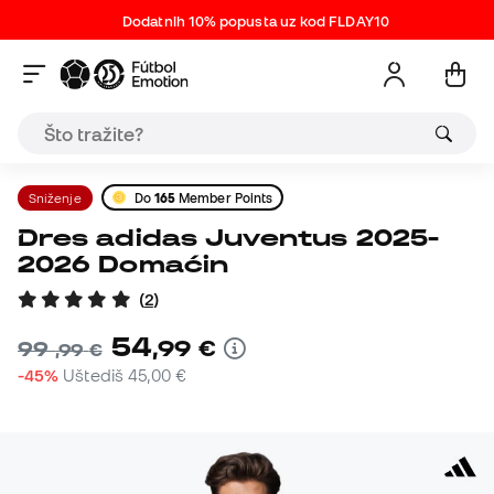
Dodatnih 10% popusta uz kod FLDAY10
Sniženje
Do
165
Member Points
Dres adidas Juventus 2025-
2026 Domaćin
(
2
)
54
,
99
€
99
,
99
€
-45%
Uštediš
45,00 €