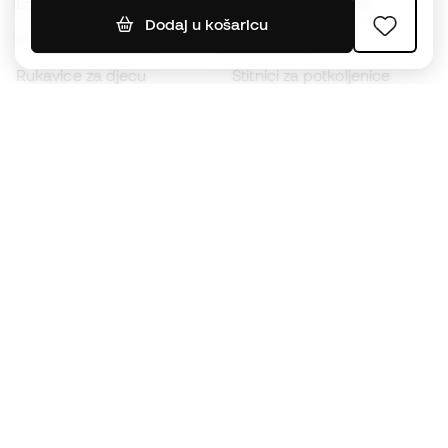
Lopte
Nogometni dresovi
Dodaj u košaricu
Kopačke za djecu
Kabanice
Rukavice za djecu
Štitnici za potkoljenice
Kopačke za djecu
Vratarska odjeća
Odjeća za djecu
Black Friday
Postanite
Member sada
Zaradite bodove i uštedite na kupnji
Prioritetni pristup ekskluzivnim proizvodima
Pridružite se više od pola milijuna članova