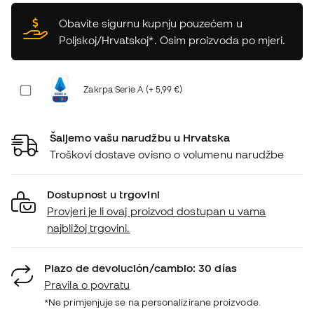
Obavite sigurnu kupnju pouzećem u
Poljskoj/Hrvatskoj*. Osim proizvoda po mjeri.
Zakrpa Serie A (+ 5,99 €)
Šaljemo vašu narudžbu u Hrvatska
Troškovi dostave ovisno o volumenu narudžbe
Dostupnost u trgovini
Provjeri je li ovaj proizvod dostupan u vama
najbližoj trgovini.
Plazo de devolución/cambio: 30 días
Pravila o povratu
*Ne primjenjuje se na personalizirane proizvode.