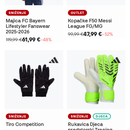
SNIŽENJE
OUTLET
Majica FC Bayern
Kopačke F50 Messi
Lifestyler Fanswear
League FG/MG
2025-2026
47,99 €
99,99 €
−52%
61,99 €
119,99 €
−48%
SNIŽENJE
SNIŽENJE
DJECA
Tiro Competition
Rukavica Djeca
predatorski Trening