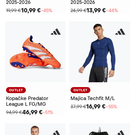
2025-2026
2025-2026
10,99 €
13,99 €
19,99 €
−45%
24,99 €
−44%
OUTLET
OUTLET
Kopačke Predator
Majica Techfit M/L
League L FG/MG
16,99 €
37,99 €
−55%
46,99 €
94,99 €
−51%