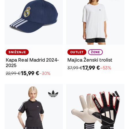
SNIŽENJE
OUTLET
ŽENE
Kapa Real Madrid 2024-
Majica Ženski trolist
2025
17,99 €
37,99 €
−53%
15,99 €
22,99 €
−30%