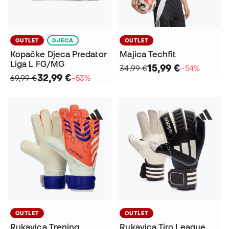
OUTLET
DJECA
OUTLET
Kopačke Djeca Predator
Majica Techfit
Liga L FG/MG
15,99 €
34,99 €
−54%
32,99 €
69,99 €
−53%
OUTLET
OUTLET
Rukavica Trening
Rukavica Tiro League