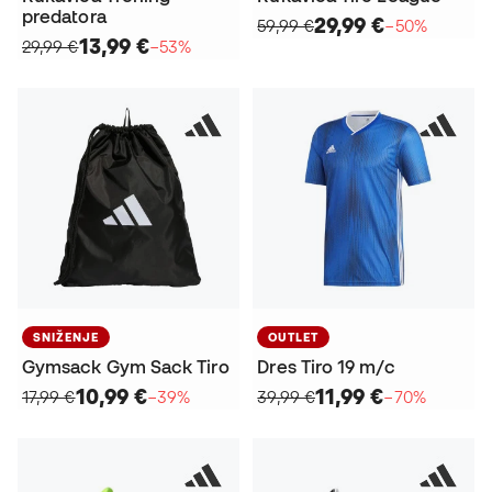
predatora
29,99 €
59,99 €
−50%
13,99 €
29,99 €
−53%
SNIŽENJE
OUTLET
Gymsack Gym Sack Tiro
Dres Tiro 19 m/c
10,99 €
11,99 €
17,99 €
−39%
39,99 €
−70%