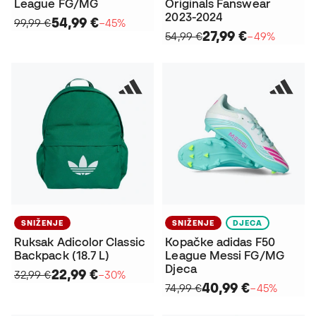
League FG/MG
Originals Fanswear
2023-2024
54,99 €
99,99 €
−45%
27,99 €
54,99 €
−49%
SNIŽENJE
SNIŽENJE
DJECA
Ruksak Adicolor Classic
Kopačke adidas F50
Backpack (18.7 L)
League Messi FG/MG
Djeca
22,99 €
32,99 €
−30%
40,99 €
74,99 €
−45%