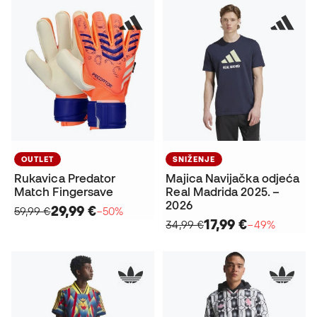
OUTLET
SNIŽENJE
Rukavica Predator
Majica Navijačka odjeća
Match Fingersave
Real Madrida 2025. –
2026
29,99 €
59,99 €
−50%
17,99 €
34,99 €
−49%