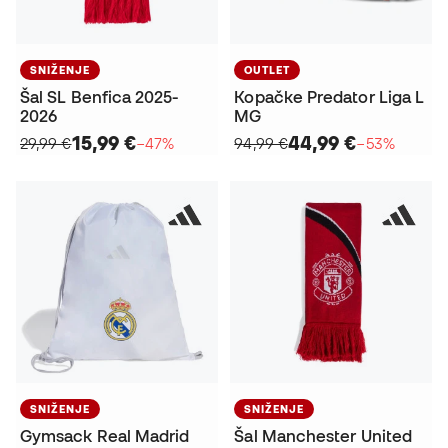
SNIŽENJE
OUTLET
Šal SL Benfica 2025-
Kopačke Predator Liga L
2026
MG
15,99 €
44,99 €
29,99 €
−47%
94,99 €
−53%
SNIŽENJE
SNIŽENJE
Gymsack Real Madrid
Šal Manchester United