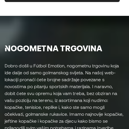
NOGOMETNA TRGOVINA
Dobro došli u Fútbol Emotion, nogometnu trgovinu koja
ide dalje od samo golmanskog svijeta. Na našoj web-
lokaciji pronaći ćete brojne sadržaje povezane s
novostima po pitanju sportskih materijala. I naravno,
dobit ćete svu opremu koja vam treba, bez obziran na
vašu poziciju na terenu, iz asortimana koji nudimo:
kopačke, tenisice, replike i, kako ste samo mogli
očekivati, golmanske rukavice. Imamo najnovije kopačke,
jeftine kopačke i kopačke za djecu kako bismo se
prilagodili svim vašim potrebama i razinama izvedbe.