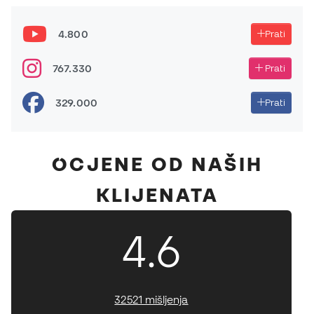
4.800
Prati
767.330
Prati
329.000
Prati
OCJENE OD NAŠIH
KLIJENATA
4.6
32521 mišljenja