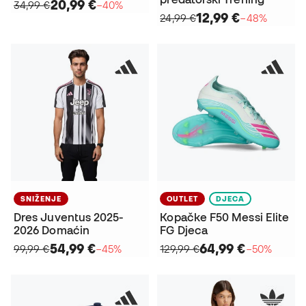
20,99 €
34,99 €
−40%
12,99 €
24,99 €
−48%
SNIŽENJE
OUTLET
DJECA
Dres Juventus 2025-
Kopačke F50 Messi Elite
2026 Domaćin
FG Djeca
54,99 €
64,99 €
99,99 €
−45%
129,99 €
−50%