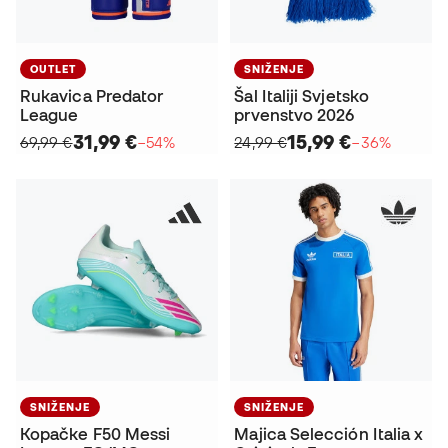
OUTLET
SNIŽENJE
Rukavica Predator
Šal Italiji Svjetsko
League
prvenstvo 2026
31,99 €
15,99 €
69,99 €
−54%
24,99 €
−36%
SNIŽENJE
SNIŽENJE
Kopačke F50 Messi
Majica Selección Italia x