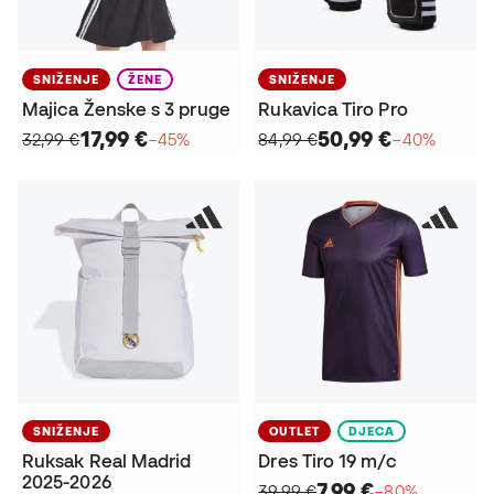
SNIŽENJE
ŽENE
SNIŽENJE
Majica Ženske s 3 pruge
Rukavica Tiro Pro
17,99 €
50,99 €
32,99 €
−45%
84,99 €
−40%
SNIŽENJE
OUTLET
DJECA
Ruksak Real Madrid
Dres Tiro 19 m/c
2025-2026
7,99 €
39,99 €
−80%