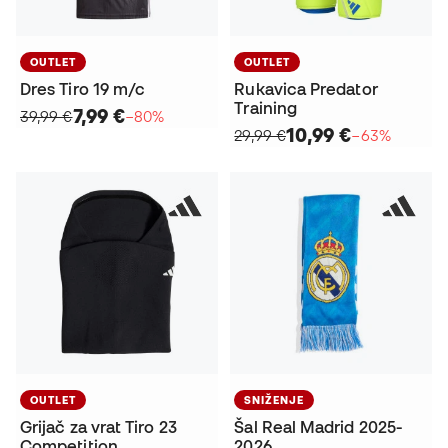
OUTLET
OUTLET
Dres Tiro 19 m/c
Rukavica Predator
Training
7,99 €
39,99 €
−80%
10,99 €
29,99 €
−63%
OUTLET
SNIŽENJE
Grijač za vrat Tiro 23
Šal Real Madrid 2025-
Competition
2026