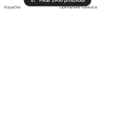
Filtar 2900
proizvodi
Kopačke
Golmanske rukavice
Tenisice za futsal
Majice Real Madrida
Kopačke Haaland
Majice Barcelone
Kopačke Mbappé
Majice Atlético de Madrida
Kopačke Lamine Yamal
Termo odjeća
Kopačke adidas
Odjeća za Trening
Kopačke Nike
Majice Španjolske
Lopte
Nogometni dresovi
Kopačke za djecu
Kabanice
Rukavice za djecu
Štitnici za potkoljenice
Kopačke za djecu
Vratarska odjeća
Odjeća za djecu
Black Friday