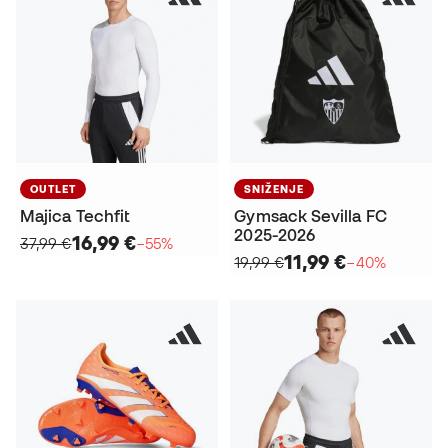
OUTLET
SNIŽENJE
Majica Techfit
Gymsack Sevilla FC
2025-2026
16,99 €
37,99 €
−55%
11,99 €
19,99 €
−40%