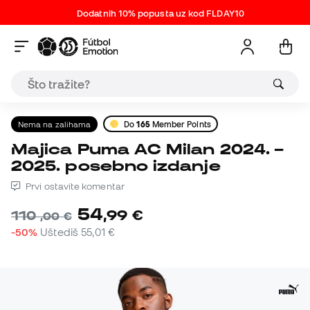
Dodatnih 10% popusta uz kod FLDAY10
Nema na zalihama
Do
165
Member Points
Majica Puma AC Milan 2024. –
2025. posebno izdanje
Prvi ostavite komentar
54
,
99
€
110
,
00
€
-50%
Uštediš
55,01 €