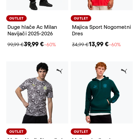
OUTLET
OUTLET
Duge hlače Ac Milan
Majica Sport Nogometni
Navijači 2025-2026
Dres
39,99 €
13,99 €
99,99 €
−60%
34,99 €
−60%
OUTLET
OUTLET