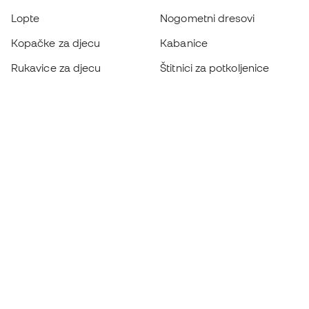
Lopte
Nogometni dresovi
Kopačke za djecu
Kabanice
Rukavice za djecu
Štitnici za potkoljenice
Kopačke za djecu
Vratarska odjeća
Odjeća za djecu
Black Friday
Postanite
Member sada
Zaradite bodove i uštedite na kupnji
Prioritetni pristup ekskluzivnim proizvodima
Pridružite se više od pola milijuna članova