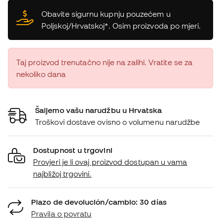
Obavite sigurnu kupnju pouzećem u
Poljskoj/Hrvatskoj*. Osim proizvoda po mjeri.
Taj proizvod trenutačno nije na zalihi. Vratite se za
nekoliko dana
Šaljemo vašu narudžbu u Hrvatska
Troškovi dostave ovisno o volumenu narudžbe
Dostupnost u trgovini
Provjeri je li ovaj proizvod dostupan u vama
najbližoj trgovini.
Plazo de devolución/cambio: 30 días
Pravila o povratu