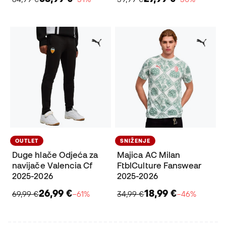
OUTLET
SNIŽENJE
Duge hlače Odjeća za
Majica AC Milan
navijače Valencia Cf
FtblCulture Fanswear
2025-2026
2025-2026
26,99 €
18,99 €
69,99 €
−61%
34,99 €
−46%