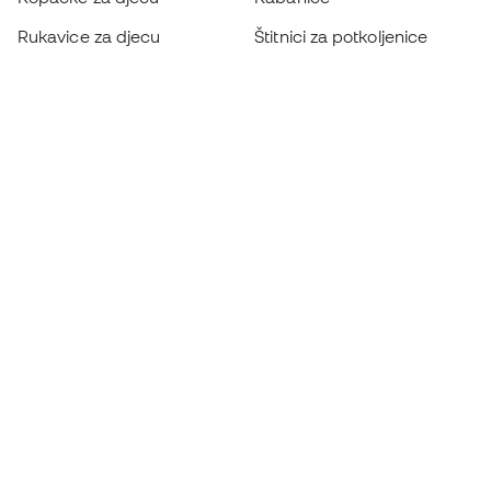
Rukavice za djecu
Štitnici za potkoljenice
Kopačke za djecu
Vratarska odjeća
Odjeća za djecu
Black Friday
Postanite
Member sada
Zaradite bodove i uštedite na kupnji
Prioritetni pristup ekskluzivnim proizvodima
Pridružite se više od pola milijuna članova
REGISTRACIJA