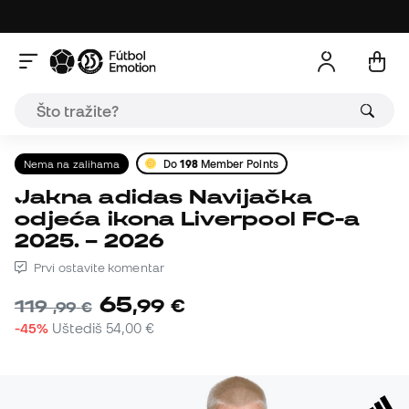
Nema na zalihama
Do
198
Member Points
Jakna adidas Navijačka
odjeća ikona Liverpool FC-a
2025. – 2026
Prvi ostavite komentar
65
,
99
€
119
,
99
€
-45%
Uštediš
54,00 €