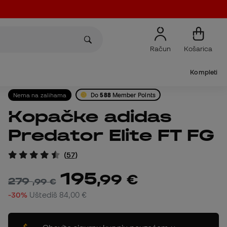
Račun
Košarica
Kompleti
Nema na zalihama
Do
588
Member Points
Kopačke adidas
Predator Elite FT FG
(
57
)
195
,
99
€
279
,
99
€
-30%
Uštediš
84,00 €