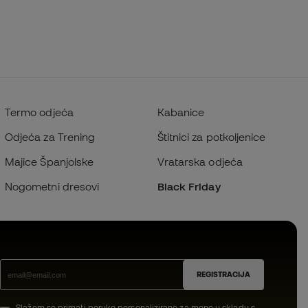
Termo odjeća
Kabanice
Odjeća za Trening
Štitnici za potkoljenice
Majice Španjolske
Vratarska odjeća
Nogometni dresovi
Black Friday
REGISTRACIJA
Slažem se primati poruke personalizirane za mene u skladu s