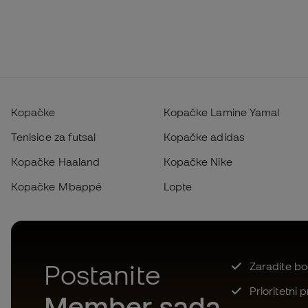
Kopačke
Kopačke Lamine Yamal
Tenisice za futsal
Kopačke adidas
Kopačke Haaland
Kopačke Nike
Kopačke Mbappé
Lopte
Postanite
Zaradite bod
Prioritetni 
Member sada