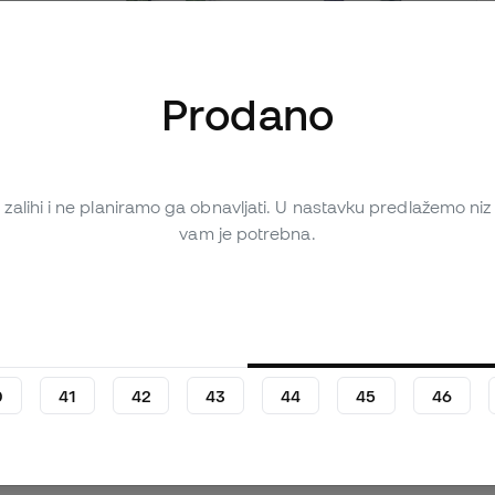
Prodano
iše slika (4)
zalihi i ne planiramo ga obnavljati. U nastavku predlažemo niz m
vam je potrebna.
Osobna ocjena (57)
Tablica za usporedbu
0
41
42
43
44
45
46