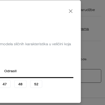
Šaljemo vašu narudžbu u Hrvatska
Troškovi dostave ovisno o volumenu narudžbe
Dostupnost u trgovini
Provjeri je li ovaj proizvod dostupan u vama
najbližoj trgovini.
odela sličnih karakteristika u veličini koja
Plazo de devolución/cambio: 30 días
Pravila o povratu
*Ne primjenjuje se na personalizirane proizvode.
Odrasli
Slični proizvodi
47
48
52