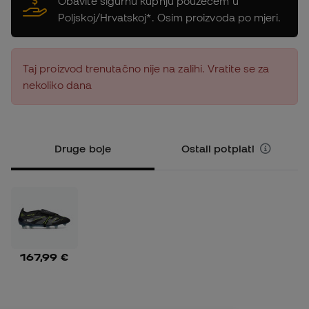
Obavite sigurnu kupnju pouzećem u
Poljskoj/Hrvatskoj*. Osim proizvoda po mjeri.
Taj proizvod trenutačno nije na zalihi. Vratite se za
nekoliko dana
Druge boje
Ostali potplati
167,99 €