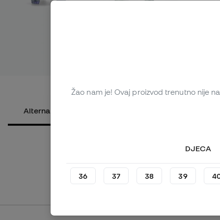
Pogledaj v
Žao nam je! Ovaj proizvod trenutno nije na 
Alternativni proizvodi
O proizvodu
DJECA
36
37
38
39
4