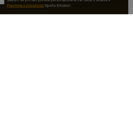
Pravilima o privatnosti
Sports Emotion.
ion
#BeTheBest
dnice
U Sports Emotionu promičemo sportski
životni stil s ciljem postizanja potpune
ma
sreće sportaša, zahvaljujući ekosustavu
koji stvara svaka od specijaliziranih marki
oslovanja
u grupi.
ačićima
Basketball Emotion
iti privatnosti
Running Emotion
anje od odgovornosti