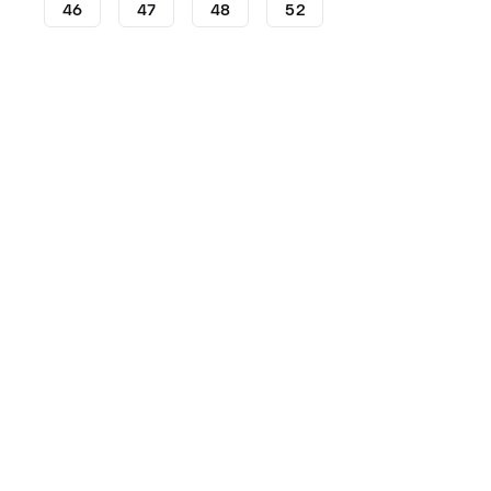
46
47
48
52
Kopačke
Kopačke adidas
adidas Predator