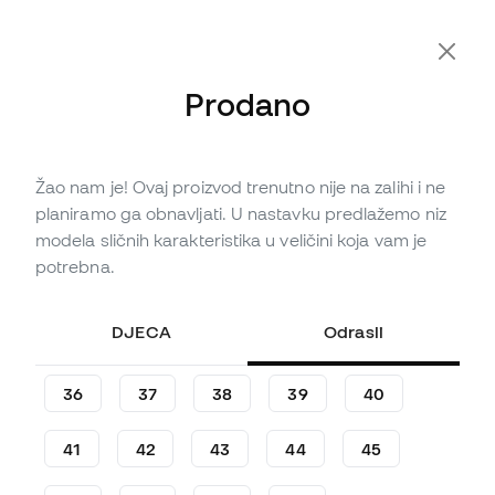
Prodano
Žao nam je! Ovaj proizvod trenutno nije na zalihi i ne
Nema na zalihama
Do
495
Member Points
planiramo ga obnavljati. U nastavku predlažemo niz
Kopačke adidas Predator
modela sličnih karakteristika u veličini koja vam je
Mania Gunmetal
potrebna.
Prvi ostavite komentar
DJECA
Odrasli
164
,
99
€
299
,
99
€
-45%
Uštediš
135,00 €
36
37
38
39
40
41
42
43
44
45