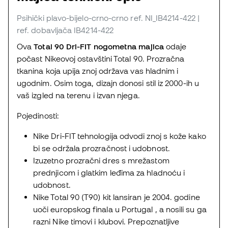
Psihički plavo-bijelo-crno-crno
ref. NI_IB4214-422
|
ref. dobavljača IB4214-422
Ova
Total 90 Dri-FIT nogometna majica
odaje
počast Nikeovoj ostavštini Total 90. Prozračna
tkanina koja upija znoj održava vas hladnim i
ugodnim. Osim toga, dizajn donosi stil iz 2000-ih u
vaš izgled na terenu i izvan njega.
Pojedinosti:
Nike Dri-FIT tehnologija odvodi znoj s kože kako
bi se održala prozračnost i udobnost.
Izuzetno prozračni dres s mrežastom
prednjicom i glatkim leđima za hladnoću i
udobnost.
Nike Total 90 (T90) kit lansiran je 2004. godine
uoči europskog finala u Portugal , a nosili su ga
razni Nike timovi i klubovi. Prepoznatljive