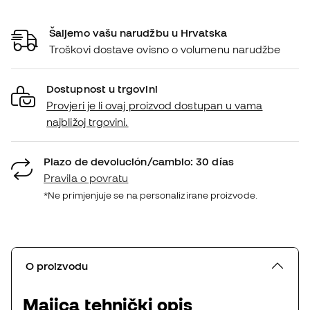
Šaljemo vašu narudžbu u Hrvatska
Troškovi dostave ovisno o volumenu narudžbe
Dostupnost u trgovini
Provjeri je li ovaj proizvod dostupan u vama
najbližoj trgovini.
Plazo de devolución/cambio: 30 días
Pravila o povratu
*Ne primjenjuje se na personalizirane proizvode.
O proizvodu
Majica tehnički opis