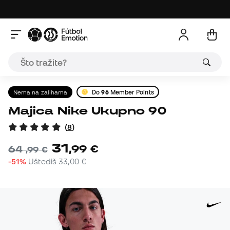
Nema na zalihama
Do
96
Member Points
Majica Nike Ukupno 90
(
8
)
31
,
99
€
64
,
99
€
-51%
Uštediš
33,00 €