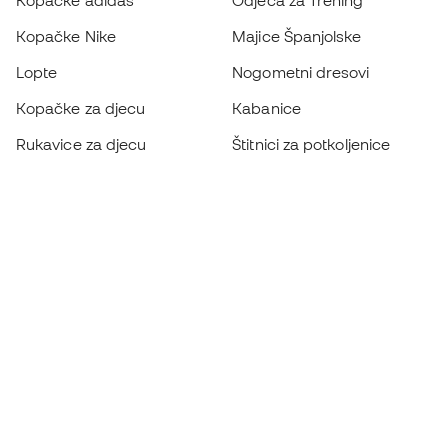
Kopačke adidas
Odjeća za Trening
Kopačke Nike
Majice Španjolske
Lopte
Nogometni dresovi
Kopačke za djecu
Kabanice
Rukavice za djecu
Štitnici za potkoljenice
Kopačke za djecu
Vratarska odjeća
Odjeća za djecu
Black Friday
Postanite
Member sada
Zaradite bodove i uštedite na kupnji
Prioritetni pristup ekskluzivnim proizvodima