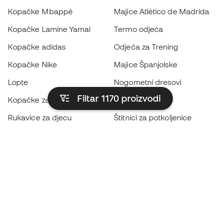
Kopačke Mbappé
Majice Atlético de Madrida
Kopačke Lamine Yamal
Termo odjeća
Kopačke adidas
Odjeća za Trening
Kopačke Nike
Majice Španjolske
Lopte
Nogometni dresovi
Filtar 1170
proizvodi
Kopačke za djecu
Kabanice
Rukavice za djecu
Štitnici za potkoljenice
Kopačke za djecu
Vratarska odjeća
Odjeća za djecu
Black Friday
Postanite
Member sada