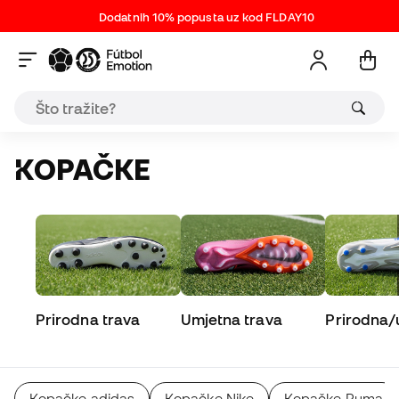
Dodatnih 10% popusta uz kod FLDAY10
KOPAČKE
Prirodna trava
Umjetna trava
Prirodna/
Kopačke adidas
Kopačke Nike
Kopačke Puma