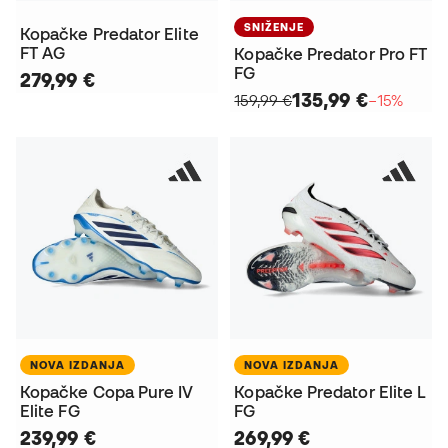
SNIŽENJE
Kopačke Predator Elite
FT AG
Kopačke Predator Pro FT
FG
279,99 €
135,99 €
159,99 €
−15%
NOVA IZDANJA
NOVA IZDANJA
Kopačke Copa Pure IV
Kopačke Predator Elite L
Elite FG
FG
239,99 €
269,99 €