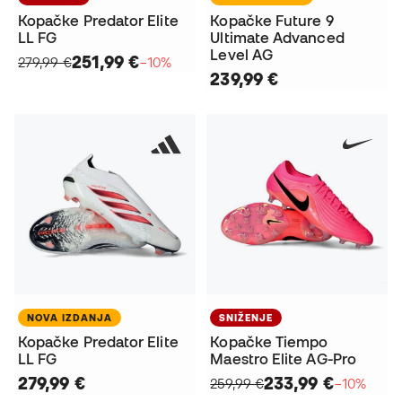
Kopačke Predator Elite
Kopačke Future 9
LL FG
Ultimate Advanced
Level AG
251,99 €
279,99 €
−10%
239,99 €
NOVA IZDANJA
SNIŽENJE
Kopačke Predator Elite
Kopačke Tiempo
LL FG
Maestro Elite AG-Pro
279,99 €
233,99 €
259,99 €
−10%