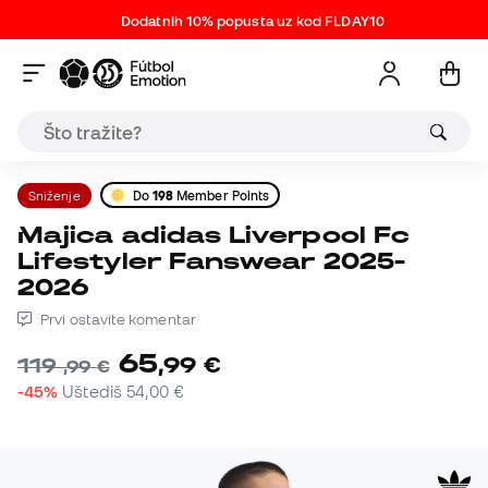
Dodatnih 10% popusta uz kod FLDAY10
Sniženje
Do
198
Member Points
Majica adidas Liverpool Fc
Lifestyler Fanswear 2025-
2026
Prvi ostavite komentar
65
,
99
€
119
,
99
€
-45%
Uštediš
54,00 €