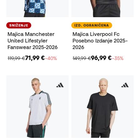
SNIŽENJE
IZD. OGRANIČENA
Majica Manchester
Majica Liverpool Fc
United Lifestyler
Posebno Izdanje 2025-
Fanswear 2025-2026
2026
71,99 €
96,99 €
119,99 €
−40%
149,99 €
−35%