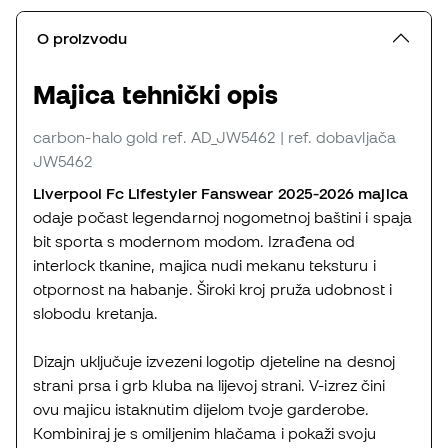
O proizvodu
Majica tehnički opis
carbon-halo gold
ref. AD_JW5462
| ref. dobavljača
JW5462
Liverpool Fc Lifestyler Fanswear 2025-2026 majica
odaje počast legendarnoj nogometnoj baštini i spaja
bit sporta s modernom modom. Izrađena od
interlock tkanine, majica nudi mekanu teksturu i
otpornost na habanje. Široki kroj pruža udobnost i
slobodu kretanja.
Dizajn uključuje izvezeni logotip djeteline na desnoj
strani prsa i grb kluba na lijevoj strani. V-izrez čini
ovu majicu istaknutim dijelom tvoje garderobe.
Kombiniraj je s omiljenim hlačama i pokaži svoju