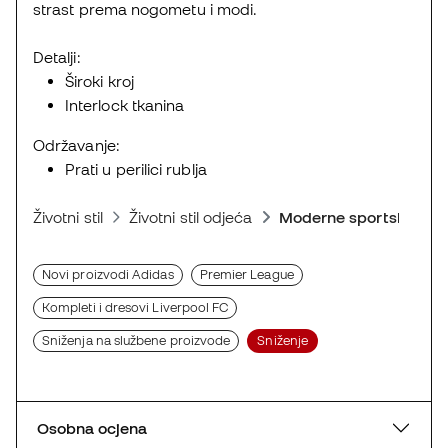
strast prema nogometu i modi.
Detalji:
Široki kroj
Interlock tkanina
Održavanje:
Prati u perilici rublja
Životni stil
Životni stil odjeća
Moderne sportske maj
Novi proizvodi Adidas
Premier League
Kompleti i dresovi Liverpool FC
Sniženja na službene proizvode
Sniženje
Osobna ocjena