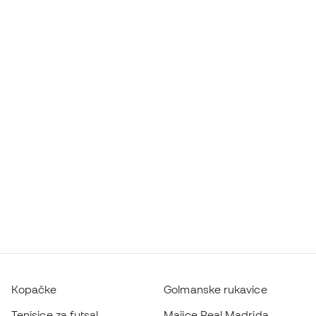
Kopačke
Golmanske rukavice
Tenisice za futsal
Majice Real Madrida