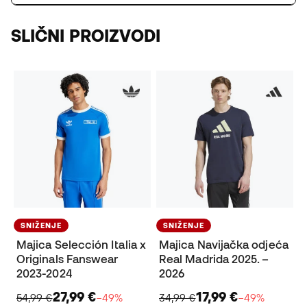
SLIČNI PROIZVODI
SNIŽENJE
SNIŽENJE
Majica Selección Italia x
Majica Navijačka odjeća
Originals Fanswear
Real Madrida 2025. –
2023-2024
2026
27,99 €
17,99 €
54,99 €
−49%
34,99 €
−49%