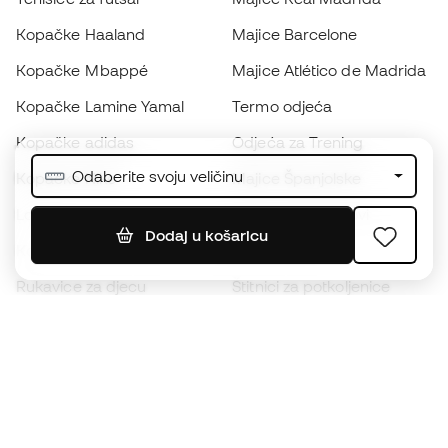
Kopačke Haaland
Majice Barcelone
Kopačke Mbappé
Majice Atlético de Madrida
Kopačke Lamine Yamal
Termo odjeća
Kopačke adidas
Odjeća za Trening
Odaberite svoju veličinu
Kopačke Nike
Majice Španjolske
Lopte
Nogometni dresovi
Dodaj u košaricu
Kopačke za djecu
Kabanice
Rukavice za djecu
Štitnici za potkoljenice
Kopačke za djecu
Vratarska odjeća
Odjeća za djecu
Black Friday