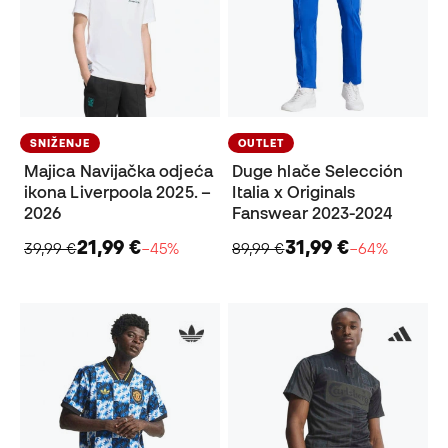
SNIŽENJE
OUTLET
Majica Navijačka odjeća
Duge hlače Selección
ikona Liverpoola 2025. –
Italia x Originals
2026
Fanswear 2023-2024
21,99 €
31,99 €
39,99 €
−45%
89,99 €
−64%