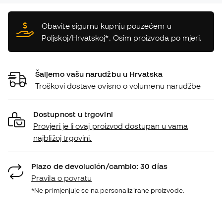
Obavite sigurnu kupnju pouzećem u
Poljskoj/Hrvatskoj*. Osim proizvoda po mjeri.
Šaljemo vašu narudžbu u Hrvatska
Troškovi dostave ovisno o volumenu narudžbe
Dostupnost u trgovini
Provjeri je li ovaj proizvod dostupan u vama
najbližoj trgovini.
Plazo de devolución/cambio: 30 días
Pravila o povratu
*Ne primjenjuje se na personalizirane proizvode.