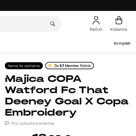
Račun
Košarica
Kompleti
Nema na zalihama
Do
57
Member Points
Majica COPA
Watford Fc That
Deeney Goal X Copa
Embroidery
Prvi ostavite komentar