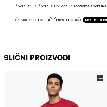
Životni stil
Životni stil odjeća
Moderne sportske
Novosti COPA Football
Premier League
Nema na zalih
SLIČNI PROIZVODI