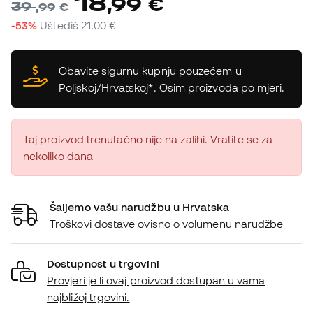
18
,
99
€
39
,
99
€
-53%
Uštediš
21,00 €
Obavite sigurnu kupnju pouzećem u
Poljskoj/Hrvatskoj*. Osim proizvoda po mjeri.
Taj proizvod trenutačno nije na zalihi. Vratite se za
nekoliko dana
Šaljemo vašu narudžbu u Hrvatska
Troškovi dostave ovisno o volumenu narudžbe
Dostupnost u trgovini
Provjeri je li ovaj proizvod dostupan u vama
najbližoj trgovini.