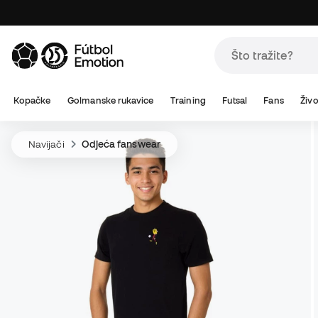
Kopačke
Golmanske rukavice
Training
Futsal
Fans
Živo
Navijači
Odjeća fanswear