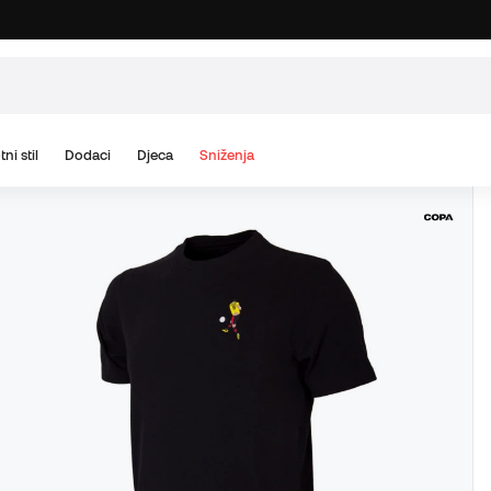
tni stil
Dodaci
Djeca
Sniženja