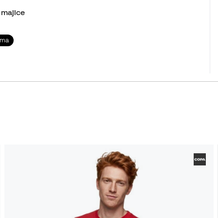
 majice
ama