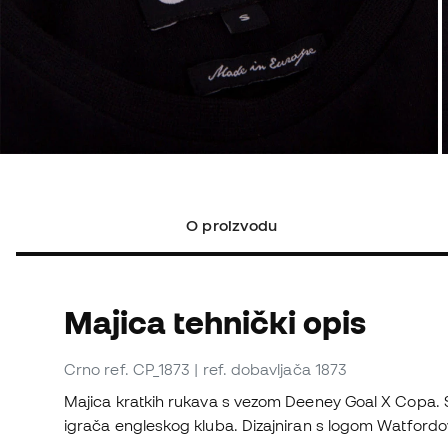
O proizvodu
Majica tehnički opis
Crno
ref. CP_1873
| ref. dobavljača 1873
Majica kratkih rukava s vezom Deeney Goal X Copa. S
igrača engleskog kluba. Dizajniran s logom Watford