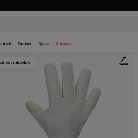
tni stil
Dodaci
Djeca
Sniženja
olman rukavice