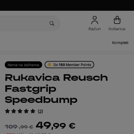
Račun
Košarica
Kompleti
Nema na zalihama
Do
150
Member Points
Rukavica Reusch
Fastgrip
Speedbump
(
2
)
49
,
99
€
109
,
99
€