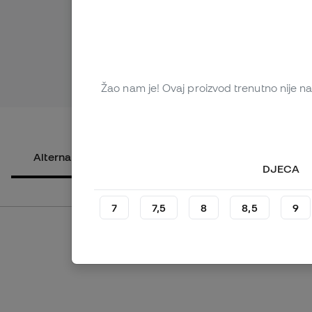
Žao nam je! Ovaj proizvod trenutno nije na 
Pogledaj v
Alternativni proizvodi
O proizvodu
DJECA
7
7,5
8
8,5
9