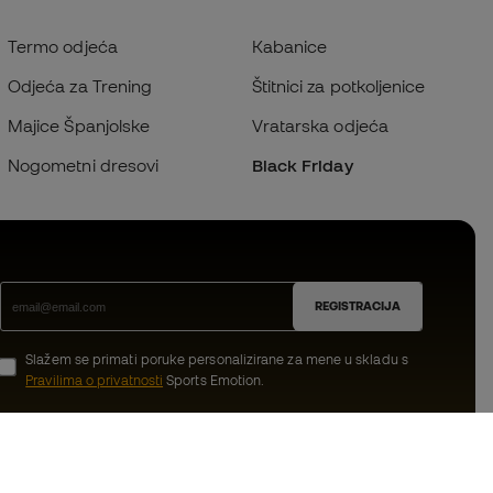
Termo odjeća
Kabanice
Odjeća za Trening
Štitnici za potkoljenice
Majice Španjolske
Vratarska odjeća
Nogometni dresovi
Black Friday
REGISTRACIJA
Slažem se primati poruke personalizirane za mene u skladu s
Pravilima o privatnosti
Sports Emotion.