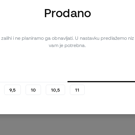
Prodano
zalihi i ne planiramo ga obnavljati. U nastavku predlažemo niz m
vam je potrebna.
iše slika (1)
Osobna ocjena (2)
Tablica za usporedbu
9,5
10
10,5
11