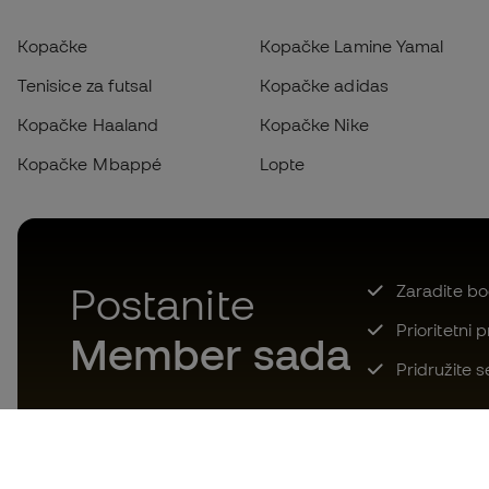
Kopačke
Kopačke Lamine Yamal
Tenisice za futsal
Kopačke adidas
Kopačke Haaland
Kopačke Nike
Kopačke Mbappé
Lopte
Postanite
Zaradite bod
Prioritetni 
Member sada
Pridružite s