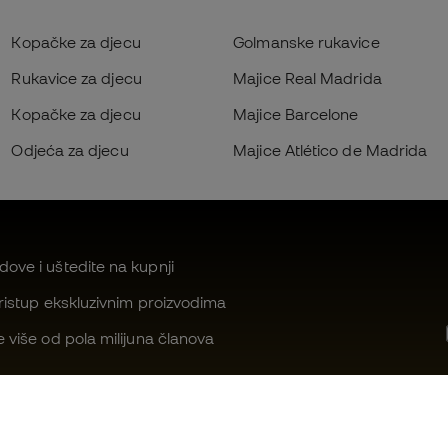
Kopačke za djecu
Golmanske rukavice
Rukavice za djecu
Majice Real Madrida
Kopačke za djecu
Majice Barcelone
Odjeća za djecu
Majice Atlético de Madrida
ove i uštedite na kupnji
pristup ekskluzivnim proizvodima
e više od pola milijuna članova