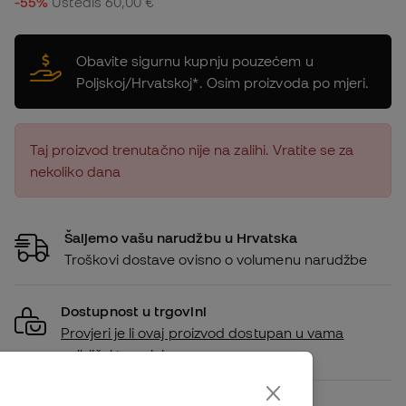
-55%
Uštediš
60,00 €
Obavite sigurnu kupnju pouzećem u
Poljskoj/Hrvatskoj*. Osim proizvoda po mjeri.
Taj proizvod trenutačno nije na zalihi. Vratite se za
nekoliko dana
Šaljemo vašu narudžbu u Hrvatska
Troškovi dostave ovisno o volumenu narudžbe
Dostupnost u trgovini
Provjeri je li ovaj proizvod dostupan u vama
najbližoj trgovini.