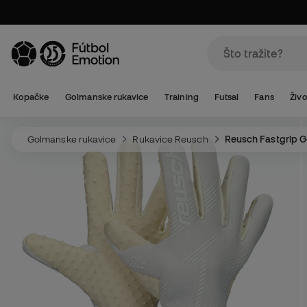
Kopačke
Golmanske rukavice
Training
Futsal
Fans
Živo
Golmanske rukavice
Rukavice Reusch
Reusch Fastgrip G